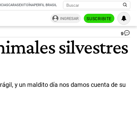
ICIAS
CARAS
EXITOÍNA
PERFIL BRASIL
INGRESAR
SUSCRIBITE
9
To
nimales silvestres
ter
en
pat
po
|
Ce
rágil, y un maldito día nos damos cuenta de su