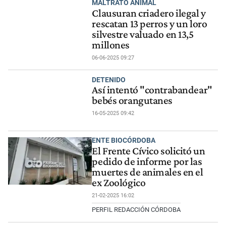
MALTRATO ANIMAL
Clausuran criadero ilegal y
rescatan 13 perros y un loro
silvestre valuado en 13,5
millones
06-06-2025 09:27
DETENIDO
Así intentó "contrabandear"
bebés orangutanes
16-05-2025 09:42
ENTE BIOCÓRDOBA
El Frente Cívico solicitó un
pedido de informe por las
muertes de animales en el
ex Zoológico
21-02-2025 16:02
PERFIL REDACCIÓN CÓRDOBA