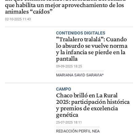
que habilita un mejor aprovechamiento de los
animales “caídos”
02-10-2025 11:43
CONTENIDOS DIGITALES
"Tralalero tralalá": Cuando
lo absurdo se vuelve norma
y la infancia se pierde en la
pantalla
09-09-2025 18:25
MARIANA SAVID SARAVIA*
CAMPO
Chaco brilló en La Rural
2025: participación histórica
y premios de excelencia
genética
25-07-2025 18:11
REDACCIÓN PERFIL NEA