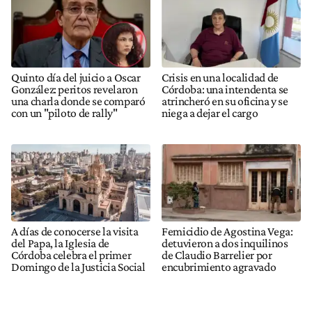
Quinto día del juicio a Oscar
Crisis en una localidad de
González: peritos revelaron
Córdoba: una intendenta se
una charla donde se comparó
atrincheró en su oficina y se
con un "piloto de rally"
niega a dejar el cargo
A días de conocerse la visita
Femicidio de Agostina Vega:
del Papa, la Iglesia de
detuvieron a dos inquilinos
Córdoba celebra el primer
de Claudio Barrelier por
Domingo de la Justicia Social
encubrimiento agravado