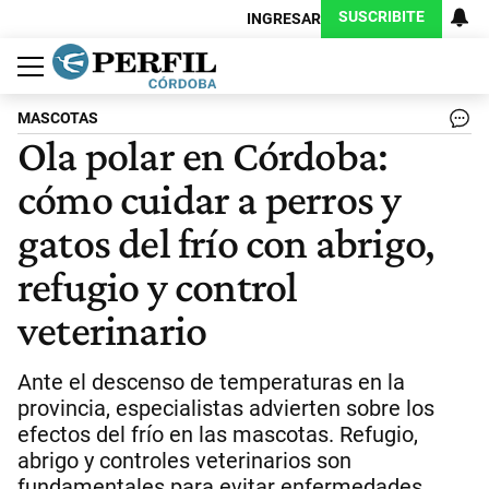
SUSCRIBITE
INGRESAR
Política
Economía
Judiciales
Sociedad
Cultura
Espectáculos
Deportes
Protagonistas
MASCOTAS
Ola polar en Córdoba:
cómo cuidar a perros y
gatos del frío con abrigo,
refugio y control
veterinario
Ante el descenso de temperaturas en la
provincia, especialistas advierten sobre los
efectos del frío en las mascotas. Refugio,
abrigo y controles veterinarios son
fundamentales para evitar enfermedades.