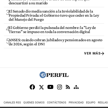
descuartizó a su marido
3
El Senado dio media sanción a la Inviolabilidad de la
Propiedad Privada: el Gobierno tuvo que ceder en la Ley
del Manejo del Fuego
4
El Gobierno perdió la pulseada del nombre: la "Ley de
Tierras" se impuso en toda la conversación digital
5
ANSES: cuándo cobran jubilados y pensionados en agosto
de 2026, según el DNI
VER MÁS
CANALES RSS
QUIENES SOMOS
CONTÁCTENOS
PRIVACIDAD
EQUIPO
REGLAS