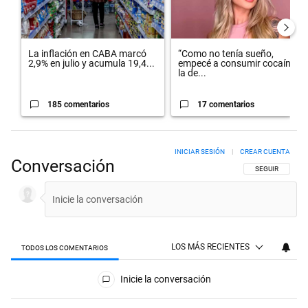
La inflación en CABA marcó
“Como no tenía sueño,
2,9% en julio y acumula 19,4...
empecé a consumir cocaína”:
la de...
185 comentarios
17 comentarios
INICIAR SESIÓN
|
CREAR CUENTA
Conversación
SIGA ESTA CON
SEGUIR
LOS MÁS RECIENTES
TODOS LOS COMENTARIOS
Todos los comentarios
Inicie la conversación