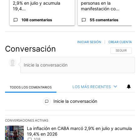
2,9% en julio y acumula
personas en la
19,4...
manifestación co...
108 comentarios
55 comentarios
INICIAR SESIÓN
|
CREAR CUENTA
Conversación
SIGA ESTA CO
SEGUIR
LOS MÁS RECIENTES
TODOS LOS COMENTARIOS
Todos los comentarios
Inicie la conversación
CONVERSACIONES ACTIVAS
Este listado muestra los artículos con más comentarios en los últim
Un artículo de tendencia con el título "La inflación en CABA mar
La inflación en CABA marcó 2,9% en julio y acumula
19,4% en 2026
108