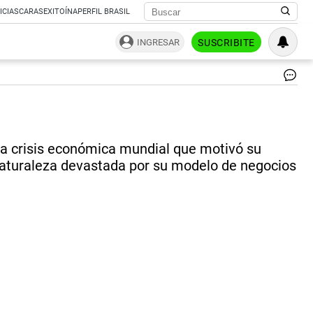
ICIAS
CARAS
EXITOÍNA
PERFIL BRASIL
INGRESAR
SUSCRIBITE
Lo
min
del
G2
ac
 la crisis económica mundial que motivó su
un
de
 naturaleza devastada por su modelo de negocios
co
en
Bra
má
im
a
los
ric
|
AF