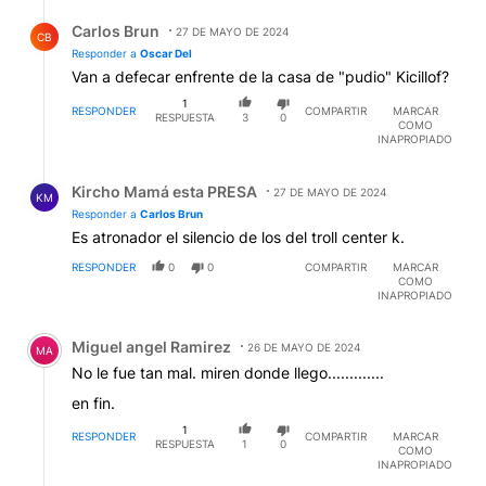
Respuesta de Carlos Brun.
Carlos Brun
27 DE MAYO DE 2024
CB
Responder a
Oscar Del
Van a defecar enfrente de la casa de "pudio" Kicillof?
1
RESPONDER
COMPARTIR
MARCAR
RESPUESTA
3
0
COMO
INAPROPIADO
Respuesta de Kircho Mamá esta PRESA.
Kircho Mamá esta PRESA
27 DE MAYO DE 2024
KM
Responder a
Carlos Brun
Es atronador el silencio de los del troll center k.
RESPONDER
0
0
COMPARTIR
MARCAR
COMO
INAPROPIADO
Comentario de Miguel angel Ramirez.
Miguel angel Ramirez
26 DE MAYO DE 2024
MA
No le fue tan mal. miren donde llego.............
en fin.
1
RESPONDER
COMPARTIR
MARCAR
RESPUESTA
1
0
COMO
INAPROPIADO