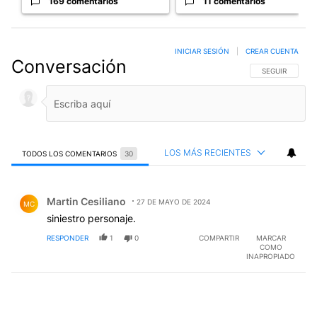
169 comentarios
11 comentarios
INICIAR SESIÓN
|
CREAR CUENTA
Conversación
SIGA ESTA CO
SEGUIR
LOS MÁS RECIENTES
TODOS LOS COMENTARIOS
30
Todos los comentarios
Comentario de Martin Cesiliano.
Martin Cesiliano
27 DE MAYO DE 2024
MC
siniestro personaje.
RESPONDER
1
0
COMPARTIR
MARCAR
COMO
INAPROPIADO