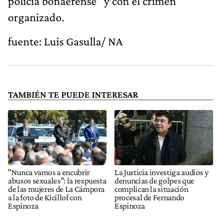
policía bonaerense” y con el crimen
organizado.
fuente: Luis Gasulla/ NA
TAMBIÉN TE PUEDE INTERESAR
"Nunca vamos a encubrir
La Justicia investiga audios y
abusos sexuales": la respuesta
denuncias de golpes que
de las mujeres de La Cámpora
complican la situación
a la foto de Kicillof con
procesal de Fernando
Espinoza
Espinoza