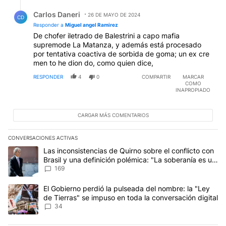
Respuesta de Carlos Daneri.
Carlos Daneri
26 DE MAYO DE 2024
CD
Responder a
Miguel angel Ramirez
De chofer iletrado de Balestrini a capo mafia
supremode La Matanza, y además está procesado
por tentativa coactiva de sorbida de goma; un ex cre
men to he dion do, como quien dice,
RESPONDER
4
0
COMPARTIR
MARCAR
COMO
INAPROPIADO
CARGAR MÁS COMENTARIOS
CONVERSACIONES ACTIVAS
Este listado muestra los artículos con más comentarios en los últim
Un artículo de tendencia con el título "Las inconsistencias de Qui
Las inconsistencias de Quirno sobre el conflicto con
Brasil y una definición polémica: "La soberanía es un
concepto antiguo"
169
Un artículo de tendencia con el título "El Gobierno perdió la puls
El Gobierno perdió la pulseada del nombre: la "Ley
de Tierras" se impuso en toda la conversación digital
34