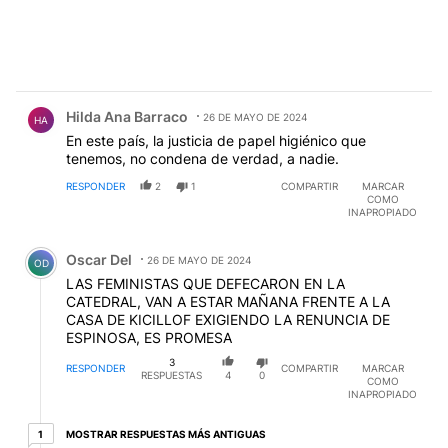
Comentario de Hilda Ana Barraco.
Hilda Ana Barraco
26 DE MAYO DE 2024
HA
En este país, la justicia de papel higiénico que
tenemos, no condena de verdad, a nadie.
RESPONDER
2
1
COMPARTIR
MARCAR
COMO
INAPROPIADO
Comentario de Oscar Del.
Oscar Del
26 DE MAYO DE 2024
OD
LAS FEMINISTAS QUE DEFECARON EN LA
CATEDRAL, VAN A ESTAR MAÑANA FRENTE A LA
CASA DE KICILLOF EXIGIENDO LA RENUNCIA DE
ESPINOSA, ES PROMESA
3
RESPONDER
COMPARTIR
MARCAR
RESPUESTAS
4
0
COMO
INAPROPIADO
1 respuesta más antiguas
MOSTRAR RESPUESTAS MÁS ANTIGUAS
1