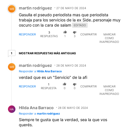
Comentario de martin rodriguez.
martin rodriguez
27 DE MAYO DE 2024
MR
Gasulla el pseudo periodista mas que periodista
trabaja para los servicios de la ex Side..personaje muy
oscuro con la cara de salam
EDITADO
3
RESPONDER
COMPARTIR
MARCAR
RESPUESTAS
1
3
COMO
INAPROPIADO
1 respuesta más antiguas
MOSTRAR RESPUESTAS MÁS ANTIGUAS
1
Respuesta de martin rodriguez.
martin rodriguez
28 DE MAYO DE 2024
MR
Responder a
Hilda Ana Barraco
verdad que es un "Servicio" de la afi
1
RESPONDER
COMPARTIR
MARCAR
RESPUESTA
0
0
COMO
INAPROPIADO
Respuesta de Hilda Ana Barraco.
Hilda Ana Barraco
28 DE MAYO DE 2024
HA
Responder a
martin rodriguez
Siempre te gusta que la verdad, sea la que vos
querés.