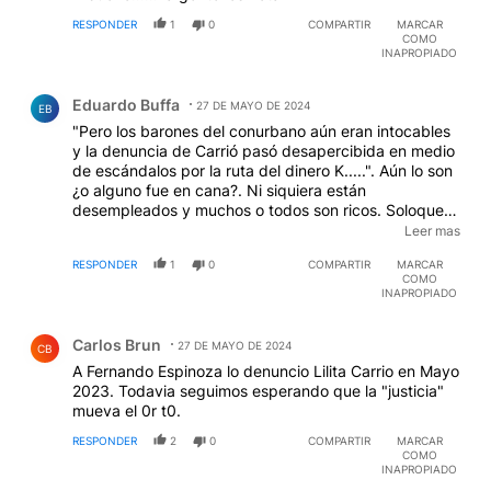
RESPONDER
1
0
COMPARTIR
MARCAR
COMO
INAPROPIADO
Comentario de Eduardo Buffa.
Eduardo Buffa
27 DE MAYO DE 2024
EB
"Pero los barones del conurbano aún eran intocables
y la denuncia de Carrió pasó desapercibida en medio
de escándalos por la ruta del dinero K.....". Aún lo son
¿o alguno fue en cana?. Ni siquiera están
desempleados y muchos o todos son ricos. Soloque
los medios nunca se les animaron y ahora el blanco es
Leer mas
Milei. Solo Milei. Si el frente Golpista Nacional y
RESPONDER
1
0
COMPARTIR
MARCAR
Popular Pluri-ideológico tiene éxito, esos Barones
COMO
(todos varones), regresarán "a por lo suyo", hablando
INAPROPIADO
en madrileño.
Comentario de Carlos Brun.
Carlos Brun
27 DE MAYO DE 2024
CB
A Fernando Espinoza lo denuncio Lilita Carrio en Mayo
2023. Todavia seguimos esperando que la "justicia"
mueva el 0r t0.
RESPONDER
2
0
COMPARTIR
MARCAR
COMO
INAPROPIADO