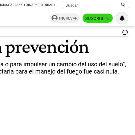
ICIAS
CARAS
EXITOÍNA
PERFIL BRASIL
INGRESAR
SUSCRIBITE
El
en prevención
fu
si
ca
a
a o para impulsar un cambio del uso del suelo”,
var
lo
taria para el manejo del fuego fue casi nula.
co
|
Go
de
Cò