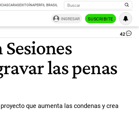
ICIAS
CARAS
EXITOÍNA
PERFIL BRASIL
INGRESAR
SUSCRIBITE
42
In
n Sesiones
en
la
Pa
gravar las penas
|
AF
n proyecto que aumenta las condenas y crea