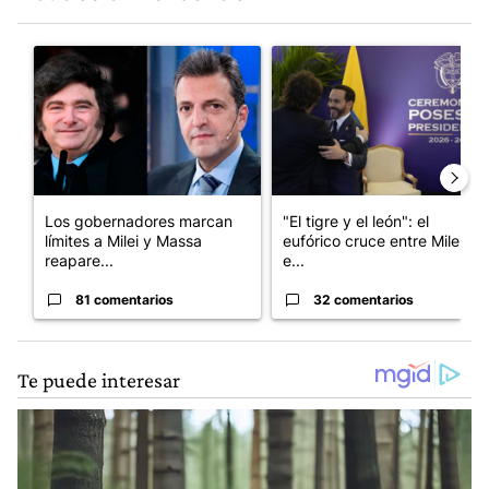
Este listado muestra los artículos con más comentarios en los últim
Un artículo de tendencia con el título "Los gobernadores marcan
Un artículo de tendencia con e
Los gobernadores marcan
"El tigre y el león": el
límites a Milei y Massa
eufórico cruce entre Milei y
reapare...
e...
81 comentarios
32 comentarios