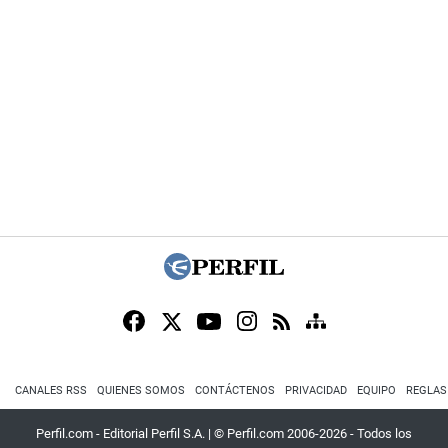
CANALES RSS
QUIENES SOMOS
CONTÁCTENOS
PRIVACIDAD
EQUIPO
REGLAS
Perfil.com - Editorial Perfil S.A.
| © Perfil.com 2006-2026 - Todos los