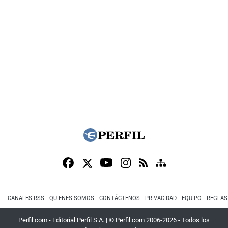
CANALES RSS
QUIENES SOMOS
CONTÁCTENOS
PRIVACIDAD
EQUIPO
REGLAS
Perfil.com - Editorial Perfil S.A.
| © Perfil.com 2006-2026 - Todos los