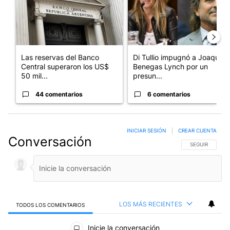
Las reservas del Banco
Di Tullio impugnó a Joaquín
Central superaron los US$
Benegas Lynch por un
50 mil...
presun...
44 comentarios
6 comentarios
INICIAR SESIÓN
|
CREAR CUENTA
Conversación
SIGA ESTA CO
SEGUIR
LOS MÁS RECIENTES
TODOS LOS COMENTARIOS
Todos los comentarios
Inicie la conversación