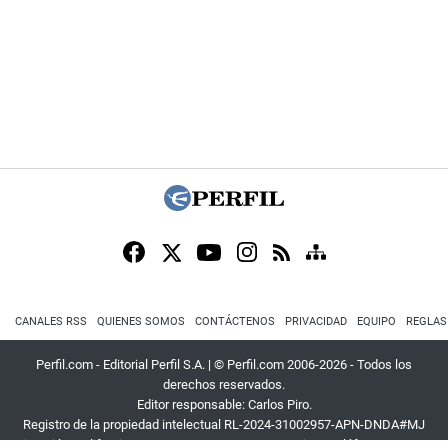
CANALES RSS
QUIENES SOMOS
CONTÁCTENOS
PRIVACIDAD
EQUIPO
REGLAS
Perfil.com - Editorial Perfil S.A.
| © Perfil.com 2006-2026 - Todos los
derechos reservados.
Editor responsable: Carlos Piro.
Registro de la propiedad intelectual RL-2024-31002957-APN-DNDA#MJ
Dirección:
California 2715
,
C1289ABI
,
CABA, Argentina
| Teléfono:
+54 9 11