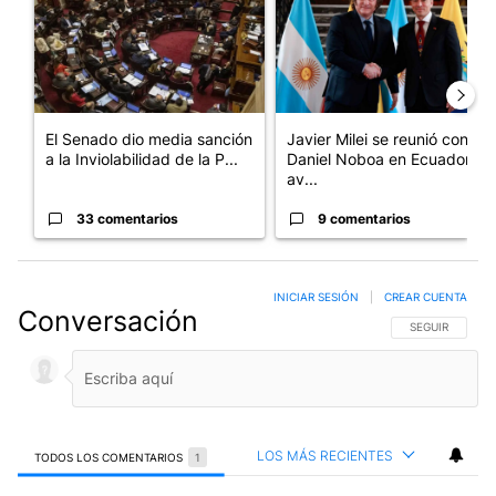
El Senado dio media sanción
Javier Milei se reunió con
a la Inviolabilidad de la P...
Daniel Noboa en Ecuador y
av...
33 comentarios
9 comentarios
INICIAR SESIÓN
|
CREAR CUENTA
Conversación
SIGA ESTA CO
SEGUIR
LOS MÁS RECIENTES
TODOS LOS COMENTARIOS
1
Todos los comentarios