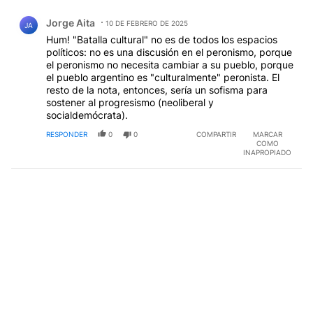
Comentario de Jorge Aita.
Jorge Aita
10 DE FEBRERO DE 2025
JA
Hum! "Batalla cultural" no es de todos los espacios
políticos: no es una discusión en el peronismo, porque
el peronismo no necesita cambiar a su pueblo, porque
el pueblo argentino es "culturalmente" peronista. El
resto de la nota, entonces, sería un sofisma para
sostener al progresismo (neoliberal y
socialdemócrata).
RESPONDER
0
0
COMPARTIR
MARCAR
COMO
INAPROPIADO