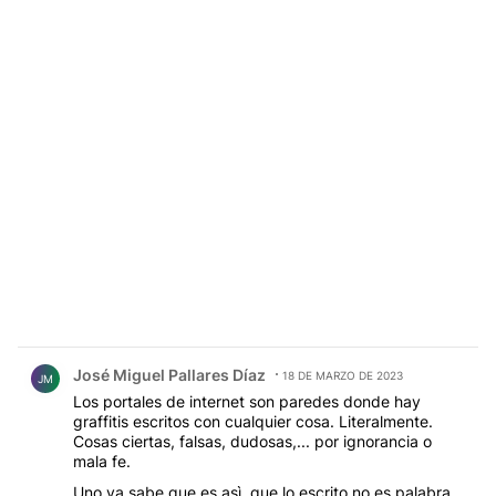
decisiones por nosotros y juzgarnos. Si en un futuro
cercano ya no vamos a saber ni cuáles son nuestros
gustos personales. Las IA sabrán más de nosotros
que nosotros mismos, sabrán cómo consumimos, qué
necesitamos. Qué tan importante será en un mundo
de infocracias, fake news, manipulación de datos y
post-verdad, la libertad de expresión? Tendrá
relevancia alguna?
Comentario de José Miguel Pallares Díaz.
José Miguel Pallares Díaz
18 DE MARZO DE 2023
JM
Los portales de internet son paredes donde hay
graffitis escritos con cualquier cosa. Literalmente.
Cosas ciertas, falsas, dudosas,... por ignorancia o
mala fe.
Uno ya sabe que es asì, que lo escrito no es palabra