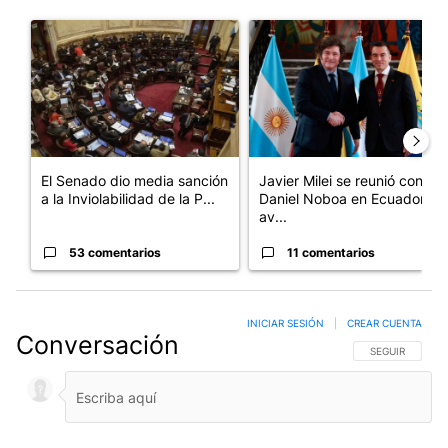
Este listado muestra los artículos con más comentarios en los últim
Un artículo de tendencia con el título "El Senado dio media san
Un artículo de tendencia con e
El Senado dio media sanción
Javier Milei se reunió con
a la Inviolabilidad de la P...
Daniel Noboa en Ecuador y
av...
53 comentarios
11 comentarios
INICIAR SESIÓN
|
CREAR CUENTA
Conversación
SIGA ESTA CO
SEGUIR