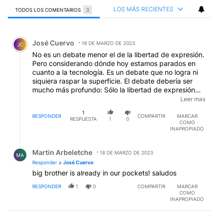
LOS MÁS RECIENTES
TODOS LOS COMENTARIOS
3
Todos los comentarios
Comentario de José Cuervo.
José Cuervo
18 DE MARZO DE 2023
JC
No es un debate menor el de la libertad de expresión.
Pero considerando dónde hoy estamos parados en
cuanto a la tecnología. Es un debate que no logra ni
siquiera raspar la superficie. El debate debería ser
mucho más profundo: Sólo la libertad de expresión
nos hace libres? Que sucede si nuestros teléfonos nos
Leer mas
espían con micrófonos, cámaras, reconocimiento
1
facial, huella dactilar. Si en algunos países las obras
RESPONDER
COMPARTIR
MARCAR
RESPUESTA
1
0
COMO
sociales ya funcionan desde una app, nos controlan
INAPROPIADO
cuánto nos movemos, o si pagamos en el
supermercado con una app con código QR y nos
Respuesta de Martin Arbeletche.
espían como nos alimentamos y deciden calcular cuál
Martin Arbeletche
18 DE MARZO DE 2023
MA
es nuestro riesgo y nos aumentan la obra social? Si
Responder a
José Cuervo
nuestros jefes nos monitorean las redes sociales? La
big brother is already in our pockets! saludos
oficina de inmigración? ya ni siquiera va a hacer falta
tenerlo al gran hermano sentado todo el día
RESPONDER
1
0
COMPARTIR
MARCAR
COMO
observándonos. Una inteligencia artificial
INAPROPIADO
perfectamente con esclavos modernos etiquetando
cada cosa, alimentando el algoritmo, podrá tomar