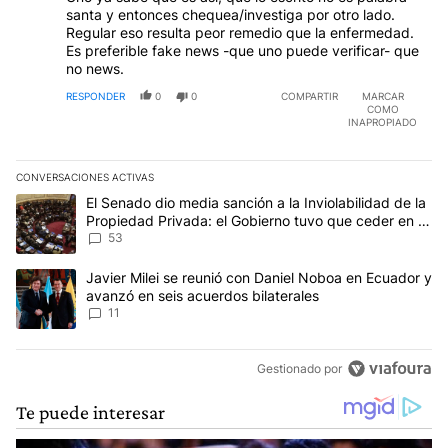
santa y entonces chequea/investiga por otro lado.
Regular eso resulta peor remedio que la enfermedad.
Es preferible fake news -que uno puede verificar- que
no news.
RESPONDER
0
0
COMPARTIR
MARCAR
COMO
INAPROPIADO
CONVERSACIONES ACTIVAS
Este listado muestra los artículos con más comentarios en los últim
Un artículo de tendencia con el título "El Senado dio media sanci
El Senado dio media sanción a la Inviolabilidad de la
Propiedad Privada: el Gobierno tuvo que ceder en la
Ley del Manejo del Fuego
53
Un artículo de tendencia con el título "Javier Milei se reunió con
Javier Milei se reunió con Daniel Noboa en Ecuador y
avanzó en seis acuerdos bilaterales
11
Gestionado por