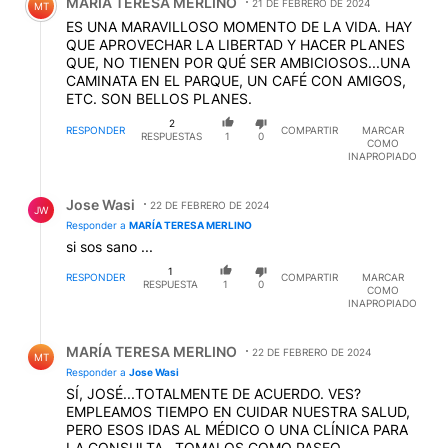
MARÍA TERESA MERLINO
21 DE FEBRERO DE 2024
MT
ES UNA MARAVILLOSO MOMENTO DE LA VIDA. HAY
QUE APROVECHAR LA LIBERTAD Y HACER PLANES
QUE, NO TIENEN POR QUÉ SER AMBICIOSOS...UNA
CAMINATA EN EL PARQUE, UN CAFÉ CON AMIGOS,
ETC. SON BELLOS PLANES.
2
RESPONDER
COMPARTIR
MARCAR
RESPUESTAS
1
0
COMO
INAPROPIADO
Respuesta de Jose Wasi.
Jose Wasi
22 DE FEBRERO DE 2024
JW
Responder a
MARÍA TERESA MERLINO
si sos sano ...
1
RESPONDER
COMPARTIR
MARCAR
RESPUESTA
1
0
COMO
INAPROPIADO
Respuesta de MARÍA TERESA MERLINO.
MARÍA TERESA MERLINO
22 DE FEBRERO DE 2024
MT
Responder a
Jose Wasi
SÍ, JOSÉ...TOTALMENTE DE ACUERDO. VES?
EMPLEAMOS TIEMPO EN CUIDAR NUESTRA SALUD,
PERO ESOS IDAS AL MÉDICO O UNA CLÍNICA PARA
LA CONSULTA...TOMALOS COMO PASEO.