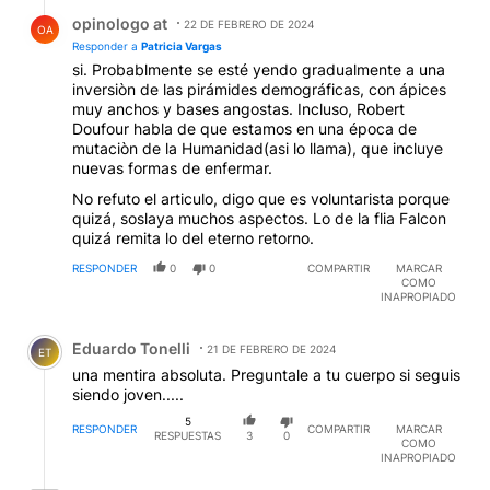
Respuesta de opinologo at.
opinologo at
22 DE FEBRERO DE 2024
OA
Responder a
Patricia Vargas
si. Probablmente se esté yendo gradualmente a una
inversiòn de las pirámides demográficas, con ápices
muy anchos y bases angostas. Incluso, Robert
Doufour habla de que estamos en una época de
mutaciòn de la Humanidad(asi lo llama), que incluye
nuevas formas de enfermar.
No refuto el articulo, digo que es voluntarista porque
quizá, soslaya muchos aspectos. Lo de la flia Falcon
quizá remita lo del eterno retorno.
RESPONDER
0
0
COMPARTIR
MARCAR
COMO
INAPROPIADO
Comentario de Eduardo Tonelli.
Eduardo Tonelli
21 DE FEBRERO DE 2024
ET
una mentira absoluta. Preguntale a tu cuerpo si seguis
siendo joven.....
5
RESPONDER
COMPARTIR
MARCAR
RESPUESTAS
3
0
COMO
INAPROPIADO