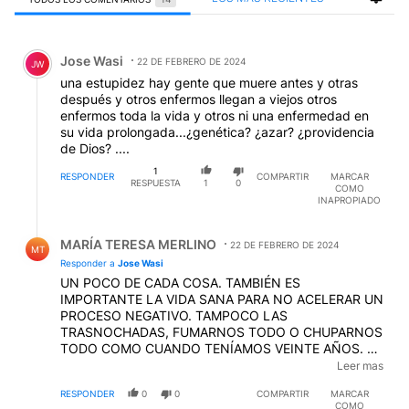
Todos los comentarios
Comentario de Jose Wasi.
Jose Wasi
22 DE FEBRERO DE 2024
JW
una estupidez hay gente que muere antes y otras
después y otros enfermos llegan a viejos otros
enfermos toda la vida y otros ni una enfermedad en
su vida prolongada...¿genética? ¿azar? ¿providencia
de Dios? ....
1
RESPONDER
COMPARTIR
MARCAR
RESPUESTA
1
0
COMO
INAPROPIADO
Respuesta de MARÍA TERESA MERLINO.
MARÍA TERESA MERLINO
22 DE FEBRERO DE 2024
MT
Responder a
Jose Wasi
UN POCO DE CADA COSA. TAMBIÉN ES
IMPORTANTE LA VIDA SANA PARA NO ACELERAR UN
PROCESO NEGATIVO. TAMPOCO LAS
TRASNOCHADAS, FUMARNOS TODO O CHUPARNOS
TODO COMO CUANDO TENÍAMOS VEINTE AÑOS. Y
SABÉS QUÉ? ES IMPORTANTE NO DEJAR DE LADO
Leer mas
LA VANIDAD, UNA LINDA ROPITA PARA EMPILCHAR,
RESPONDER
0
0
COMPARTIR
MARCAR
BUEN CALZADO, PELUQUERÍA...PROLIJIDAD, TE
COMO