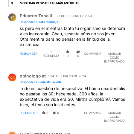
3 respuestas más antiguas
MOSTRAR RESPUESTAS MÁS ANTIGUAS
3
Respuesta de Eduardo Tonelli.
Eduardo Tonelli
23 DE FEBRERO DE 2024
ET
Responder a
este mensaje
si, pero en el mientras tanto tu organismo se deteriora
y es inexorable. Chau, sesenta años no sos joven.
Otra mentira para no pensar en la finitud de la
existencia
1
RESPONDER
COMPARTIR
MARCAR
RESPUESTA
0
0
COMO
INAPROPIADO
Respuesta de opinologo at.
opinologo at
24 DE FEBRERO DE 2024
OA
Responder a
Eduardo Tonelli
Todo es cuestiòn de pespectiva. El homo neardentalis
no pasaba los 30; hace nada, 300 años, la
expectativa de vida era 50. Mirtha cumpliò 97. Vamos
bien, el tema son los dientes.
RESPONDER
0
0
COMPARTIR
MARCAR
COMO
INAPROPIADO
Comentario de MARÍA TERESA MERLINO.