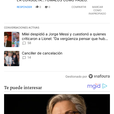
RESPONDER
0
0
COMPARTIR
MARCAR
COMO
INAPROPIADO
CONVERSACIONES ACTIVAS
Este listado muestra los artículos con más comentarios en los últim
Un artículo de tendencia con el título "Milei despidió a Jorge Mes
Milei despidió a Jorge Messi y cuestionó a quienes
criticaron a Lionel: “Da vergüenza pensar que hubo
anti-Messi”
58
Un artículo de tendencia con el título "Canciller de cancelación" 
Canciller de cancelación
14
Gestionado por