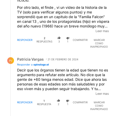
ficticio.
Por otro lado, el finde , vi un video de la historia de la
TV (solo para verificar algunos puntos) y me
sorprendiò que en un capitulo de la "Familia Falcon"
en canal 13 , uno de los protagonistas (hijo) en víspera
del año nuevo (1966) hace un breve monólogo muy
dramático y se quejaba de la inflaciòn y que los
Leer mas
jóvenes no podian independizarse porque era una
2
utopìa dados los precios que aumentaban todos los
RESPONDER
COMPARTIR
MARCAR
RESPUESTAS
3
1
COMO
dias ; termina con un mensaje de Violeta Rivas y
INAPROPIADO
Pedro Quartucci pidiendo que 1966 sirva para
construir un futuro para todos (todavia no hablaban
Respuesta de Patricia Vargas.
en inclusivo).
Patricia Vargas
21 DE FEBRERO DE 2024
PV
Responder a
opinologo at
Decir que los órganos tienen la edad que tienen no es
argumento para refutar este artículo. No dice que la
gente de +60 tenga menos edad. Dice que ahora las
personas de esas edades son más saludables y por
eso viven más y pueden seguir trabajando. Y tu
fuente de un programa de TV tampoco desdice el
Leer mas
artículo. Es importante que la cultura empresarial y
1
laboral ajuste sus políticas laborales a esta nueva
RESPONDER
COMPARTIR
MARCAR
RESPUESTA
2
1
COMO
realidad.
INAPROPIADO