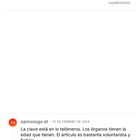
AYUDA A ESTAR BIEN CON VOS MISMO.
INAPROPIADO
Comentario de opinologo at.
opinologo at
21 DE FEBRERO DE 2024
OA
La clave está en lo telómeros. Los órganos tienen la
edad que tienen. El artículo es bastante voluntarista y