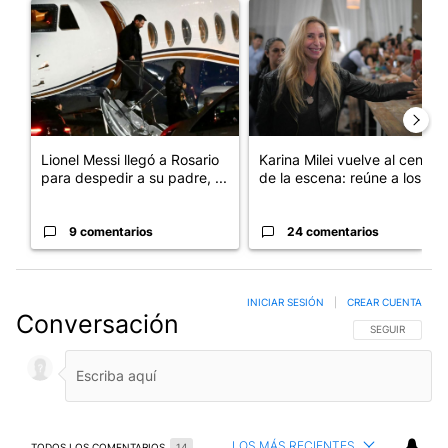
Un artículo de tendencia con el título "Lionel Messi llegó a Ros
Un artículo de tendencia con e
Lionel Messi llegó a Rosario
Karina Milei vuelve al centro
para despedir a su padre, ...
de la escena: reúne a los...
9 comentarios
24 comentarios
INICIAR SESIÓN
|
CREAR CUENTA
Conversación
SIGA ESTA CO
SEGUIR
LOS MÁS RECIENTES
TODOS LOS COMENTARIOS
14