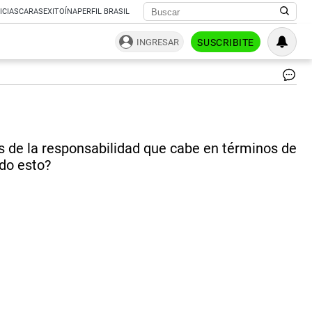
ICIAS
CARAS
EXITOÍNA
PERFIL BRASIL
INGRESAR
SUSCRIBITE
Sa
me
en
pa
|
as de la responsabilidad que cabe en términos de
ce
odo esto?