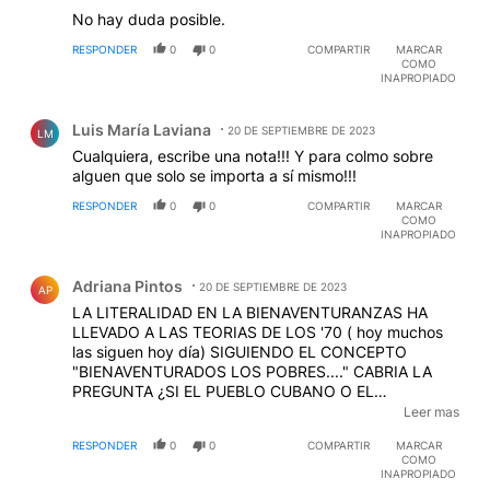
No hay duda posible.
RESPONDER
0
0
COMPARTIR
MARCAR
COMO
INAPROPIADO
Comentario de Luis María Laviana.
Luis María Laviana
20 DE SEPTIEMBRE DE 2023
LM
Cualquiera, escribe una nota!!! Y para colmo sobre
alguen que solo se importa a sí mismo!!!
RESPONDER
0
0
COMPARTIR
MARCAR
COMO
INAPROPIADO
Comentario de Adriana Pintos.
Adriana Pintos
20 DE SEPTIEMBRE DE 2023
AP
LA LITERALIDAD EN LA BIENAVENTURANZAS HA
LLEVADO A LAS TEORIAS DE LOS '70 ( hoy muchos
las siguen hoy día) SIGUIENDO EL CONCEPTO
"BIENAVENTURADOS LOS POBRES...." CABRIA LA
PREGUNTA ¿SI EL PUEBLO CUBANO O EL
VENEZOLANO O EL NICA RA GUEN SERIAN LO
Leer mas
SUFICIENTEMENTE "POBRES" Y SOJUZGADOS
RESPONDER
0
0
COMPARTIR
MARCAR
COMO PARA SER AYUDADOS POR LA IGLESIA
COMO
PARECE QUE NO DAN EL PINÈ EN LOS HECHOS
INAPROPIADO
.TAMPOCO ADENTRANDONOS EN LA HISTORIA