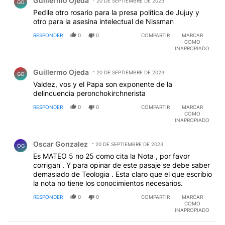
Guillermo Ojeda
20 DE SEPTIEMBRE DE 2023
sino que en el Vaticano los trató de "zurditos" y los
GO
despreció. Cuando visitó Chile, puso a Barros al lado
Pedile otro rosario para la presa política de Jujuy y
suyo y sonreía socarrónamente como burlándose de
otro para la asesina intelectual de Nissman
los católicos. Ese es Francisco. Lo estamos esperando
RESPONDER
0
0
COMPARTIR
MARCAR
para la próxima visita.
COMO
INAPROPIADO
Comentario de Guillermo Ojeda.
Guillermo Ojeda
20 DE SEPTIEMBRE DE 2023
GO
Valdez, vos y el Papa son exponente de la
delincuencia peronchokirchnerista
RESPONDER
0
0
COMPARTIR
MARCAR
COMO
INAPROPIADO
Comentario de Oscar Gonzalez.
Oscar Gonzalez
20 DE SEPTIEMBRE DE 2023
OG
Es MATEO 5 no 25 como cita la Nota , por favor
corrigan . Y para opinar de este pasaje se debe saber
demasiado de Teologia . Esta claro que el que escribio
la nota no tiene los conocimientos necesarios.
RESPONDER
0
0
COMPARTIR
MARCAR
COMO
INAPROPIADO