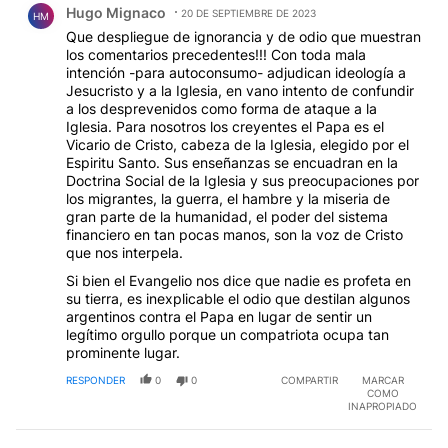
Hugo Mignaco
20 DE SEPTIEMBRE DE 2023
HM
Que despliegue de ignorancia y de odio que muestran
los comentarios precedentes!!! Con toda mala
intención -para autoconsumo- adjudican ideología a
Jesucristo y a la Iglesia, en vano intento de confundir
a los desprevenidos como forma de ataque a la
Iglesia. Para nosotros los creyentes el Papa es el
Vicario de Cristo, cabeza de la Iglesia, elegido por el
Espiritu Santo. Sus enseñanzas se encuadran en la
Doctrina Social de la Iglesia y sus preocupaciones por
los migrantes, la guerra, el hambre y la miseria de
gran parte de la humanidad, el poder del sistema
financiero en tan pocas manos, son la voz de Cristo
que nos interpela.
Si bien el Evangelio nos dice que nadie es profeta en
su tierra, es inexplicable el odio que destilan algunos
argentinos contra el Papa en lugar de sentir un
legítimo orgullo porque un compatriota ocupa tan
prominente lugar.
RESPONDER
0
0
COMPARTIR
MARCAR
COMO
INAPROPIADO