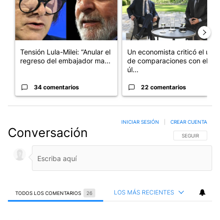
Tensión Lula-Milei: “Anular el
Un economista criticó el uso
regreso del embajador ma...
de comparaciones con el
úl...
34 comentarios
22 comentarios
INICIAR SESIÓN
|
CREAR CUENTA
Conversación
SIGA ESTA CO
SEGUIR
LOS MÁS RECIENTES
TODOS LOS COMENTARIOS
26
Todos los comentarios
Comentario de Hugo Mignaco.