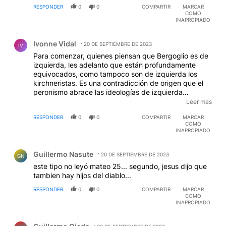
RESPONDER
0
0
COMPARTIR
MARCAR
COMO
INAPROPIADO
Comentario de Ivonne Vidal.
Ivonne Vidal
20 DE SEPTIEMBRE DE 2023
IV
Para comenzar, quienes piensan que Bergoglio es de
izquierda, les adelanto que están profundamente
equivocados, como tampoco son de izquierda los
kirchneristas. Es una contradicción de origen que el
peronismo abrace las ideologías de izquierda
latinoamericana, Perón era un fascista admirador de el
Leer mas
Duce hasta el último suspiro de su vida. La gente
RESPONDER
0
0
COMPARTIR
MARCAR
tiende a confundir el populismo en sus distintas
COMO
versiones con posturas de izquierda, nada más
INAPROPIADO
alejado de la realidad. Ahora bien, decir que el
Comentario de Guillermo Nasute.
peronismo abrazó la doctrina social de la Iglesia
Guillermo Nasute
planteada en Rerum Novarum, no es sólo una falacia,
20 DE SEPTIEMBRE DE 2023
GN
sino que demuestra la desesperación de Valdés de
este tipo no leyó mateo 25... segundo, jesus dijo que
justificar al general, y por elevación a Bergoglio. Y
tambien hay hijos del diablo...
para terminar, solo decir que no importa lo que diga el
RESPONDER
0
0
COMPARTIR
MARCAR
Papa, lo que importa es lo que hace. Pese a las
COMO
súplicas de los fieles de Osorno en Chile para que no
INAPROPIADO
nombrara obispo de esa diócesis a Barros, acusado
Comentario de Guillermo Ojeda.
de proteger al curo pedófilo Karadima, no solo lo hizo,