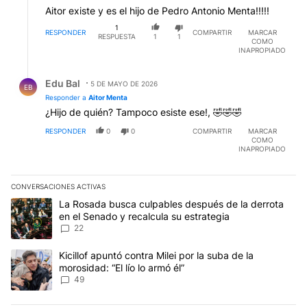
Aitor existe y es el hijo de Pedro Antonio Menta!!!!!
1
RESPONDER
COMPARTIR
MARCAR
RESPUESTA
1
1
COMO
INAPROPIADO
Respuesta de Edu Bal.
Edu Bal
5 DE MAYO DE 2026
EB
Responder a
Aitor Menta
¿Hijo de quién? Tampoco esiste ese!, 🤣🤣🤣
RESPONDER
0
0
COMPARTIR
MARCAR
COMO
INAPROPIADO
CONVERSACIONES ACTIVAS
Este listado muestra los artículos con más comentarios en los últim
Un artículo de tendencia con el título "La Rosada busca culpables
La Rosada busca culpables después de la derrota
en el Senado y recalcula su estrategia
22
Un artículo de tendencia con el título "Kicillof apuntó contra Milei 
Kicillof apuntó contra Milei por la suba de la
morosidad: “El lío lo armó él”
49