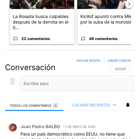
La Rosada busca culpables
Kicillof apuntó contra Milei
después de la derrota en el
por la suba de la morosida...
S...
22 comentarios
49 comentarios
INICIAR SESIÓN
|
CREAR CUENTA
Conversación
SIGA ESTA CO
SEGUIR
LOS MÁS RECIENTES
TODOS LOS COMENTARIOS
6
Todos los comentarios
Comentario de Juan Pedro BALBO.
Juan Pedro BALBO
5 DE MAYO DE 2026
JP
Para un país democrático como EEUU, no tiene que