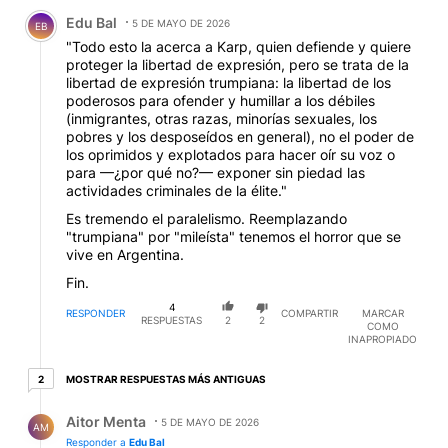
Comentario de Edu Bal.
Edu Bal
5 DE MAYO DE 2026
EB
"Todo esto la acerca a Karp, quien defiende y quiere
proteger la libertad de expresión, pero se trata de la
libertad de expresión trumpiana: la libertad de los
poderosos para ofender y humillar a los débiles
(inmigrantes, otras razas, minorías sexuales, los
pobres y los desposeídos en general), no el poder de
los oprimidos y explotados para hacer oír su voz o
para —¿por qué no?— exponer sin piedad las
actividades criminales de la élite."
Es tremendo el paralelismo. Reemplazando
"trumpiana" por "mileísta" tenemos el horror que se
vive en Argentina.
Fin.
4
RESPONDER
COMPARTIR
MARCAR
RESPUESTAS
2
2
COMO
INAPROPIADO
2 respuestas más antiguas
MOSTRAR RESPUESTAS MÁS ANTIGUAS
2
Respuesta de Aitor Menta.
Aitor Menta
5 DE MAYO DE 2026
AM
Responder a
Edu Bal