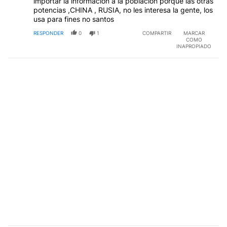
importar la información a la población porque las otras
potencias ,CHINA , RUSIA, no les interesa la gente, los
usa para fines no santos
RESPONDER
0
1
COMPARTIR
MARCAR
COMO
INAPROPIADO