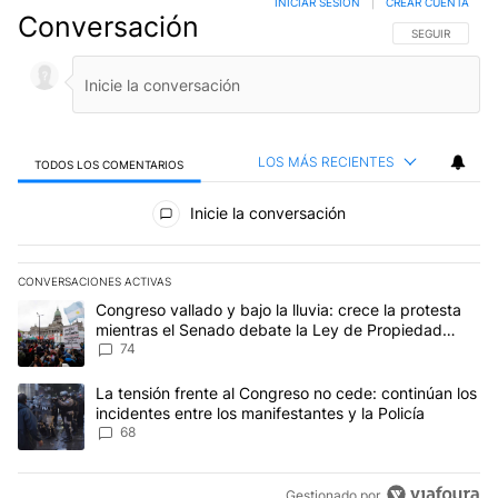
INICIAR SESIÓN
|
CREAR CUENTA
Conversación
SIGA ESTA CO
SEGUIR
LOS MÁS RECIENTES
TODOS LOS COMENTARIOS
Todos los comentarios
Inicie la conversación
CONVERSACIONES ACTIVAS
Este listado muestra los artículos con más comentarios en los últim
Un artículo de tendencia con el título "Congreso vallado y bajo la
Congreso vallado y bajo la lluvia: crece la protesta
mientras el Senado debate la Ley de Propiedad
Privada
74
Un artículo de tendencia con el título "La tensión frente al Congre
La tensión frente al Congreso no cede: continúan los
incidentes entre los manifestantes y la Policía
68
Gestionado por