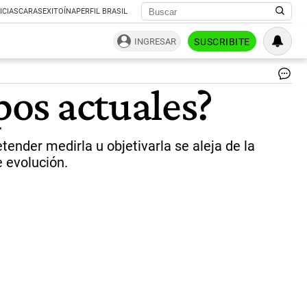
ICIAS
CARAS
EXITOÍNA
PERFIL BRASIL
INGRESAR
SUSCRIBITE
Bel
pos actuales?
y
Go
|
Un
ender medirla u objetivarla se aleja de la
e evolución.