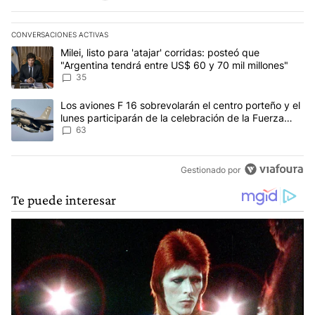
CONVERSACIONES ACTIVAS
Este listado muestra los artículos con más comentarios en los últim
Un artículo de tendencia con el título "Milei, listo para 'atajar' 
Milei, listo para 'atajar' corridas: posteó que
"Argentina tendrá entre US$ 60 y 70 mil millones"
35
Un artículo de tendencia con el título "Los aviones F 16 sobrevola
Los aviones F 16 sobrevolarán el centro porteño y el
lunes participarán de la celebración de la Fuerza
Aérea
63
Gestionado por