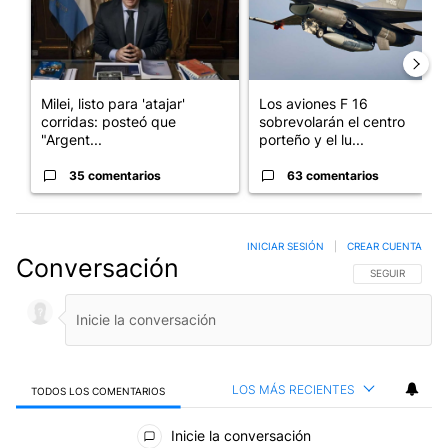
Milei, listo para 'atajar'
Los aviones F 16
corridas: posteó que
sobrevolarán el centro
"Argent...
porteño y el lu...
35 comentarios
63 comentarios
INICIAR SESIÓN
|
CREAR CUENTA
Conversación
SIGA ESTA CO
SEGUIR
LOS MÁS RECIENTES
TODOS LOS COMENTARIOS
Todos los comentarios
Inicie la conversación