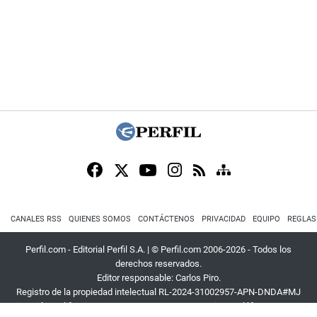
CANALES RSS
QUIENES SOMOS
CONTÁCTENOS
PRIVACIDAD
EQUIPO
REGLAS
Perfil.com - Editorial Perfil S.A.
| © Perfil.com 2006-2026 - Todos los
derechos reservados.
Editor responsable: Carlos Piro.
Registro de la propiedad intelectual RL-2024-31002957-APN-DNDA#MJ
Dirección:
California 2715
,
C1289ABI
,
CABA, Argentina
| Teléfono:
+54 9 11