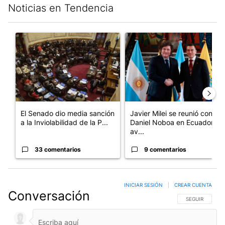
Noticias en Tendencia
Este listado muestra los artículos con más comentarios en los últim
Un artículo de tendencia con el título "El Senado dio media san
Un artículo de tendencia con e
El Senado dio media sanción
Javier Milei se reunió con
a la Inviolabilidad de la P...
Daniel Noboa en Ecuador y
av...
33 comentarios
9 comentarios
INICIAR SESIÓN
|
CREAR CUENTA
Conversación
SIGA ESTA CO
SEGUIR