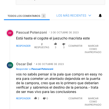
LOS MÁS RECIENTES
TODOS LOS COMENTARIOS
3
Todos los comentarios
Comentario de Pascual Potenzoni.
Pascual Potenzoni
3 DE OCTUBRE DE 2023
PP
Está hasta el cogote el juezucho macrista este
2
RESPONDER
COMPARTIR
MARCAR
RESPUESTAS
3
3
COMO
INAPROPIADO
Respuesta de Oscar Del.
Oscar Del
4 DE OCTUBRE DE 2023
OD
Responder a
Pascual Potenzoni
vos no sabés pensar si la pala que compro en easy no
era para cometer un atentado dejandola en la puerta
de la campora, creo que es lo primero que deberian
verificar y sabremos el destino de la persona.- trata
de ser mas vivo para las conclusiones
RESPONDER
2
0
COMPARTIR
MARCAR
COMO
INAPROPIADO