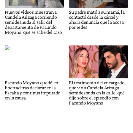
Nuevos videos muestran a
Su padre mató a su mamá, la
Candela Arizaga corriendo
contactó desde la cárcel y
semidesnuda al salir del
ahora denuncia que la acosa
departamento de Facundo
por redes
Moyano: qué se sabe del caso
Facundo Moyano quedó en
El testimonio del encargado
libertad tras declarar en la
que vio a Candela Arizaga
fiscalía y continúa imputado
semidesnuda en la calle: qué
en la causa
dijo sobre el episodio con
Facundo Moyano