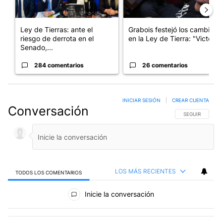
Ley de Tierras: ante el
Grabois festejó los cambios
riesgo de derrota en el
en la Ley de Tierra: "Victo...
Senado,...
284 comentarios
26 comentarios
INICIAR SESIÓN
|
CREAR CUENTA
Conversación
SIGA ESTA CO
SEGUIR
LOS MÁS RECIENTES
TODOS LOS COMENTARIOS
Todos los comentarios
Inicie la conversación