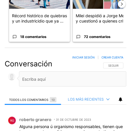
Récord histórico de quiebras
Milei despidió a Jorge Messi
y un industricidio que ya ...
y cuestionó a quienes crit...
18 comentarios
72 comentarios
INICIAR SESIÓN
|
CREAR CUENTA
Conversación
SIGA ESTA CO
SEGUIR
LOS MÁS RECIENTES
TODOS LOS COMENTARIOS
10
Todos los comentarios
Comentario de roberto granero.
roberto granero
31 DE OCTUBRE DE 2023
RG
Alguna persona ú organismo responsables, tienen que