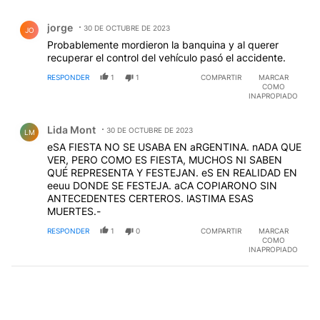
Comentario de jorge .
jorge
30 DE OCTUBRE DE 2023
JO
Probablemente mordieron la banquina y al querer
recuperar el control del vehículo pasó el accidente.
RESPONDER
1
1
COMPARTIR
MARCAR
COMO
INAPROPIADO
Comentario de Lida Mont.
Lida Mont
30 DE OCTUBRE DE 2023
LM
eSA FIESTA NO SE USABA EN aRGENTINA. nADA QUE
VER, PERO COMO ES FIESTA, MUCHOS NI SABEN
QUÉ REPRESENTA Y FESTEJAN. eS EN REALIDAD EN
eeuu DONDE SE FESTEJA. aCA COPIARONO SIN
ANTECEDENTES CERTEROS. lASTIMA ESAS
MUERTES.-
RESPONDER
1
0
COMPARTIR
MARCAR
COMO
INAPROPIADO