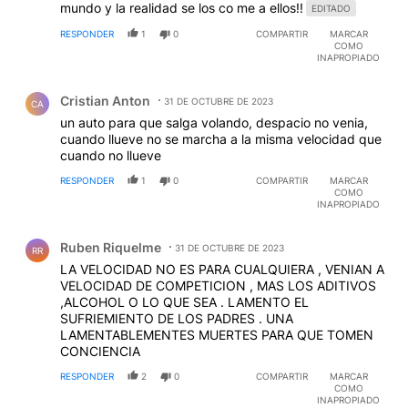
mundo y la realidad se los co me a ellos!!
EDITADO
RESPONDER
1
0
COMPARTIR
MARCAR
COMO
INAPROPIADO
Comentario de Cristian Anton.
Cristian Anton
31 DE OCTUBRE DE 2023
CA
un auto para que salga volando, despacio no venia,
cuando llueve no se marcha a la misma velocidad que
cuando no llueve
RESPONDER
1
0
COMPARTIR
MARCAR
COMO
INAPROPIADO
Comentario de Ruben Riquelme.
Ruben Riquelme
31 DE OCTUBRE DE 2023
RR
LA VELOCIDAD NO ES PARA CUALQUIERA , VENIAN A
VELOCIDAD DE COMPETICION , MAS LOS ADITIVOS
,ALCOHOL O LO QUE SEA . LAMENTO EL
SUFRIEMIENTO DE LOS PADRES . UNA
LAMENTABLEMENTES MUERTES PARA QUE TOMEN
CONCIENCIA
RESPONDER
2
0
COMPARTIR
MARCAR
COMO
INAPROPIADO