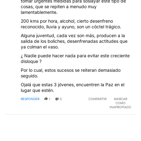
tomar urgentes medidas para soslayar este tipo de
cosas, que se repiten a menudo muy
lamentablemente.
200 kms por hora, alcohol, cierto desenfreno
reconocido, lluvia y ayuno, son un cóctel trágico.
Alguna juventud, cada vez son más, producen a la
salida de los boliches, desenfrenadas actitudes que
ya colman el vaso.
¿ Nadie puede hacer nada para evitar este creciente
disloque ?
Por lo cual, estos sucesos se reiteran demasiado
seguido.
Ojalá que estas 3 jóvenes, encuentren la Paz en el
lugar que estén.
RESPONDER
1
0
COMPARTIR
MARCAR
COMO
INAPROPIADO