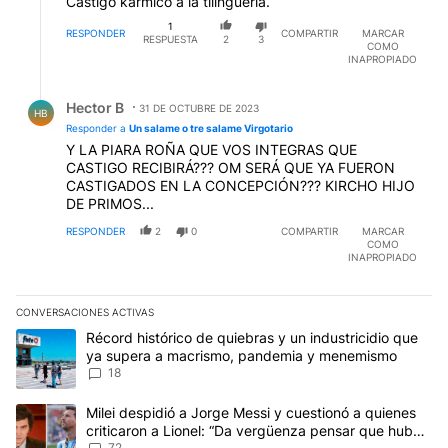
Castigo kármico a la tilinguería.
1
RESPONDER
COMPARTIR
MARCAR
RESPUESTA
2
3
COMO
INAPROPIADO
Respuesta de Hector B.
Hector B
31 DE OCTUBRE DE 2023
HB
Responder a
Un salame o tre salame Virgotario
Y LA PIARA ROÑA QUE VOS INTEGRAS QUE
CASTIGO RECIBIRÁ??? OM SERÁ QUE YA FUERON
CASTIGADOS EN LA CONCEPCIÓN??? KIRCHO HIJO
DE PRIMOS...
RESPONDER
2
0
COMPARTIR
MARCAR
COMO
INAPROPIADO
CONVERSACIONES ACTIVAS
Este listado muestra los artículos con más comentarios en los últim
Un artículo de tendencia con el título "Récord histórico de quie
Récord histórico de quiebras y un industricidio que
ya supera a macrismo, pandemia y menemismo
18
Un artículo de tendencia con el título "Milei despidió a Jorge Mes
Milei despidió a Jorge Messi y cuestionó a quienes
criticaron a Lionel: “Da vergüenza pensar que hubo
72