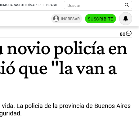
ICIAS
CARAS
EXITOÍNA
PERFIL BRASIL
INGRESAR
SUSCRIBITE
80
Ma
 novio policía en
a
un
jo
ió que "la van a
y
ba
a
su
no
pol
en
un
 vida. La policía de la provincia de Buenos Aires
int
eguridad.
de
ro
|
Fa
/