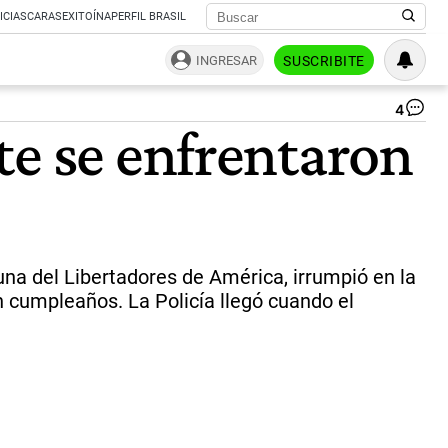
ICIAS
CARAS
EXITOÍNA
PERFIL BRASIL
INGRESAR
SUSCRIBITE
4
Nu
te se enfrentaron
in
pa
el
Ro
de
Av
|
x
una del Libertadores de América, irrumpió en la
un cumpleaños. La Policía llegó cuando el