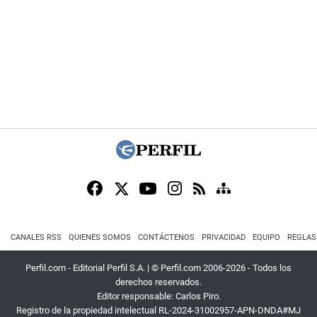
CANALES RSS
QUIENES SOMOS
CONTÁCTENOS
PRIVACIDAD
EQUIPO
REGLAS
Perfil.com - Editorial Perfil S.A.
| © Perfil.com 2006-2026 - Todos los
derechos reservados.
Editor responsable: Carlos Piro.
Registro de la propiedad intelectual RL-2024-31002957-APN-DNDA#MJ