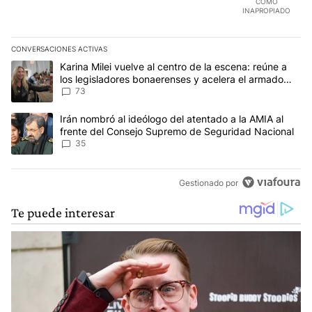
COMO
INAPROPIADO
CONVERSACIONES ACTIVAS
Este listado muestra los artículos con más comentarios en los últim
Un artículo de tendencia con el título "Karina Milei vuelve al cen
Karina Milei vuelve al centro de la escena: reúne a
los legisladores bonaerenses y acelera el armado
para 2027
73
Un artículo de tendencia con el título "Irán nombró al ideólogo d
Irán nombró al ideólogo del atentado a la AMIA al
frente del Consejo Supremo de Seguridad Nacional
35
Gestionado por