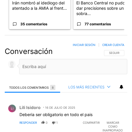
Irán nombró al ideólogo del
El Banco Central no pudo
atentado a la AMIA al frent...
dar precisiones sobre un
sobra...
35 comentarios
77 comentarios
INICIAR SESIÓN
|
CREAR CUENTA
Conversación
SIGA ESTA CO
SEGUIR
LOS MÁS RECIENTES
TODOS LOS COMENTARIOS
8
Todos los comentarios
Comentario de Lili Isidoro.
Lili Isidoro
16 DE JULIO DE 2025
LI
Deberia ser obligatorio en todo el pais
RESPONDER
0
1
COMPARTIR
MARCAR
COMO
INAPROPIADO