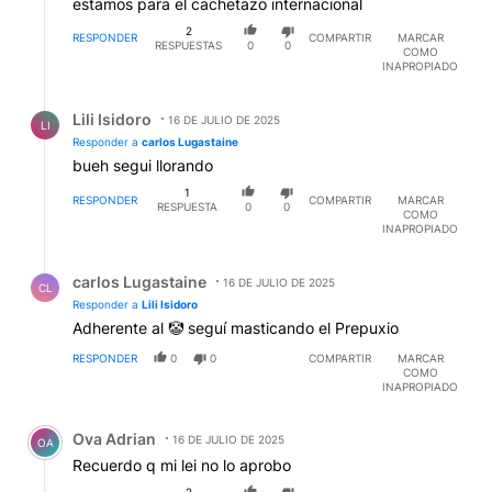
estamos para el cachetazo internacional
2
RESPONDER
COMPARTIR
MARCAR
RESPUESTAS
0
0
COMO
INAPROPIADO
Respuesta de Lili Isidoro.
Lili Isidoro
16 DE JULIO DE 2025
LI
Responder a
carlos Lugastaine
bueh segui llorando
1
RESPONDER
COMPARTIR
MARCAR
RESPUESTA
0
0
COMO
INAPROPIADO
Respuesta de carlos Lugastaine.
carlos Lugastaine
16 DE JULIO DE 2025
CL
Responder a
Lili Isidoro
Adherente al 🤡 seguí masticando el Prepuxio
RESPONDER
0
0
COMPARTIR
MARCAR
COMO
INAPROPIADO
Comentario de Ova Adrian.
Ova Adrian
16 DE JULIO DE 2025
OA
Recuerdo q mi lei no lo aprobo
2