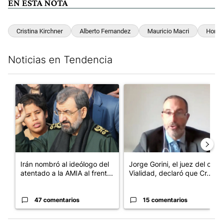
EN ESTA NOTA
Cristina Kirchner
Alberto Fernandez
Mauricio Macri
Horac
Noticias en Tendencia
Este listado muestra los artículos con más comentarios en los últim
Un artículo de tendencia con el título "Irán nombró al ideólog
Un artículo de tendencia con e
Irán nombró al ideólogo del
Jorge Gorini, el juez del caso
atentado a la AMIA al frent...
Vialidad, declaró que Cr...
47 comentarios
15 comentarios