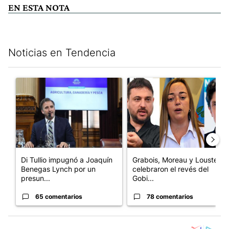
EN ESTA NOTA
Noticias en Tendencia
Este listado muestra los artículos con más comentarios en los últim
Un artículo de tendencia con el título "Di Tullio impugnó a Joa
Un artículo de tendencia con e
Di Tullio impugnó a Joaquín
Grabois, Moreau y Lousteau
Benegas Lynch por un
celebraron el revés del
presun...
Gobi...
65 comentarios
78 comentarios