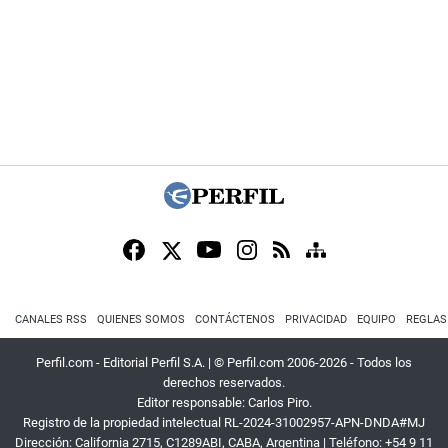
CANALES RSS
QUIENES SOMOS
CONTÁCTENOS
PRIVACIDAD
EQUIPO
REGLAS
Perfil.com - Editorial Perfil S.A.
| © Perfil.com 2006-2026 - Todos los
derechos reservados.
Editor responsable: Carlos Piro.
Registro de la propiedad intelectual RL-2024-31002957-APN-DNDA#MJ
Dirección:
California 2715
,
C1289ABI
,
CABA, Argentina
| Teléfono:
+54 9 11