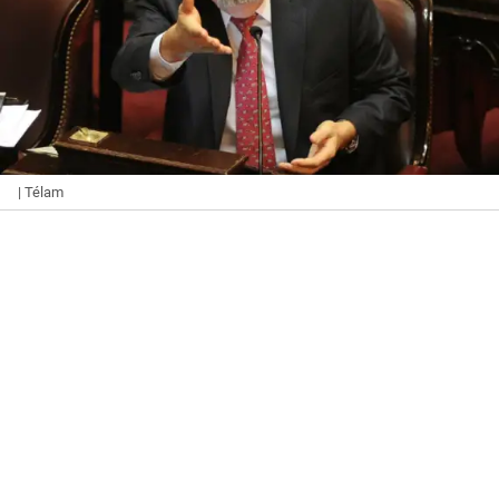
| Télam