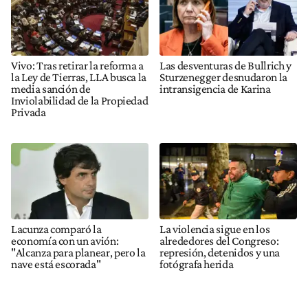
Vivo: Tras retirar la reforma a
Las desventuras de Bullrich y
la Ley de Tierras, LLA busca la
Sturzenegger desnudaron la
media sanción de
intransigencia de Karina
Inviolabilidad de la Propiedad
Privada
Lacunza comparó la
La violencia sigue en los
economía con un avión:
alrededores del Congreso:
"Alcanza para planear, pero la
represión, detenidos y una
nave está escorada"
fotógrafa herida