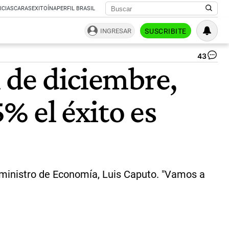
ICIAS
CARAS
EXITOÍNA
PERFIL BRASIL
INGRESAR
SUSCRIBITE
43
Iné
n de diciembre,
Se
fijó
un
5% el éxito es
pl
de
35
añ
pa
qu
se
ex
l ministro de Economía, Luis Caputo. "Vamos a
las
me
No
ha
an
|