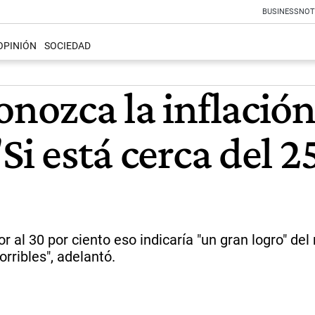
BUSINESS
NOT
OPINIÓN
SOCIEDAD
onozca la inflació
Si está cerca del 2
r al 30 por ciento eso indicaría "un gran logro" de
rribles", adelantó.