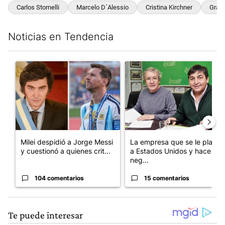
Carlos Stornelli
Marcelo D´Alessio
Cristina Kirchner
Graci
Noticias en Tendencia
Este listado muestra los artículos con más comentarios en los últim
Un artículo de tendencia con el título "Milei despidió a Jorge 
Un artículo de tendencia con 
Milei despidió a Jorge Messi
La empresa que se le plantó
y cuestionó a quienes crit...
a Estados Unidos y hace
neg...
104 comentarios
15 comentarios