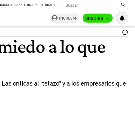
ICIAS
CARAS
EXITOÍNA
PERFIL BRASIL
INGRESAR
SUSCRIBITE
Eli
miedo a lo que
Car
|
TN
Las críticas al "tetazo" y a los empresarios que