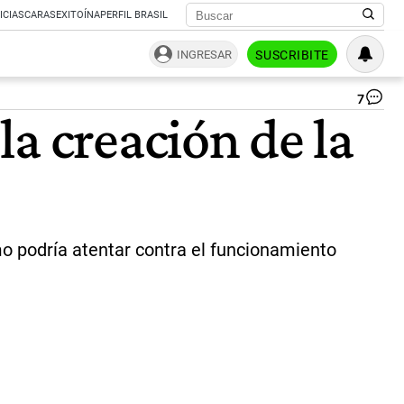
ICIAS
CARAS
EXITOÍNA
PERFIL BRASIL
INGRESAR
SUSCRIBITE
7
El
a creación de la
mo
de
la
der
El
ofi
im
un
mo podría atentar contra el funcionamiento
art
pa
es
la
inv
|
HC