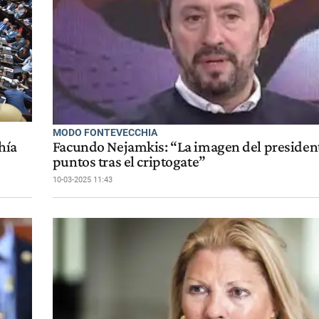
MODO FONTEVECCHIA
hía
Facundo Nejamkis: “La imagen del president
puntos tras el criptogate”
10-03-2025 11:43