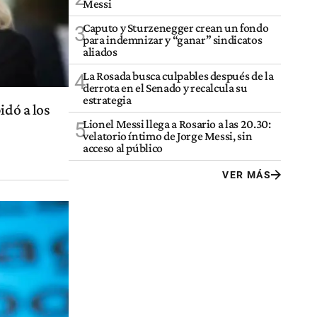
Messi
Caputo y Sturzenegger crean un fondo
3
para indemnizar y “ganar” sindicatos
aliados
La Rosada busca culpables después de la
4
derrota en el Senado y recalcula su
estrategia
idó a los
Lionel Messi llega a Rosario a las 20.30:
5
velatorio íntimo de Jorge Messi, sin
acceso al público
VER MÁS