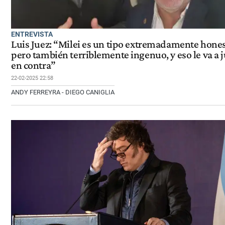
ENTREVISTA
Luis Juez: “Milei es un tipo extremadamente hone
pero también terriblemente ingenuo, y eso le va a 
en contra”
22-02-2025 22:58
ANDY FERREYRA - DIEGO CANIGLIA