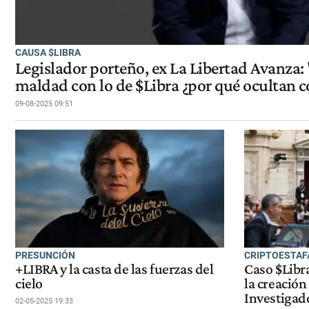
CAUSA $LIBRA
Legislador porteño, ex La Libertad Avanza:
maldad con lo de $Libra ¿por qué ocultan c
09-08-2025 09:51
PRESUNCIÓN
CRIPTOESTAF
+LIBRA y la casta de las fuerzas del
Caso $Libr
cielo
la creación
Investigad
02-05-2025 19:33