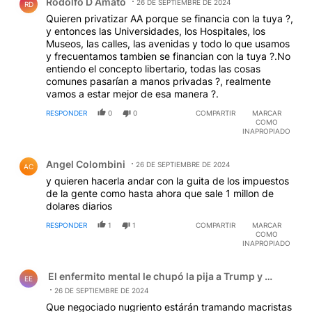
Rodolfo D Amato
26 DE SEPTIEMBRE DE 2024
RD
Quieren privatizar AA porque se financia con la tuya ?,
y entonces las Universidades, los Hospitales, los
Museos, las calles, las avenidas y todo lo que usamos
y frecuentamos tambien se financian con la tuya ?.No
entiendo el concepto libertario, todas las cosas
comunes pasarían a manos privadas ?, realmente
vamos a estar mejor de esa manera ?.
RESPONDER
0
0
COMPARTIR
MARCAR
COMO
INAPROPIADO
Comentario de Angel Colombini.
Angel Colombini
26 DE SEPTIEMBRE DE 2024
AC
y quieren hacerla andar con la guita de los impuestos
de la gente como hasta ahora que sale 1 millon de
dolares diarios
RESPONDER
1
1
COMPARTIR
MARCAR
COMO
INAPROPIADO
Comentario de El enfermito mental le chupó la pija a Tru
El enfermito mental le chupó la pija a Trump y el zanaho
EE
26 DE SEPTIEMBRE DE 2024
Que negociado nugriento estárán tramando macristas