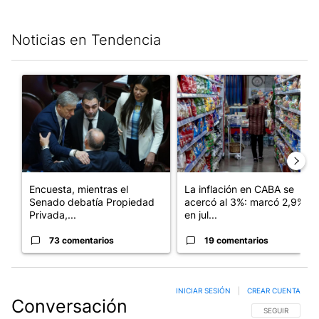
Noticias en Tendencia
Este listado muestra los artículos con más comentarios en los últim
Un artículo de tendencia con el título "Encuesta, mientras el
Un artículo de tendencia con e
Encuesta, mientras el
La inflación en CABA se
Senado debatía Propiedad
acercó al 3%: marcó 2,9%
Privada,...
en jul...
73 comentarios
19 comentarios
INICIAR SESIÓN
|
CREAR CUENTA
Conversación
SIGA ESTA CO
SEGUIR