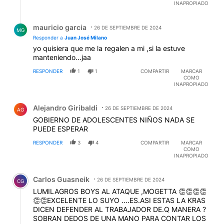
INAPROPIADO
Respuesta de mauricio garcia.
mauricio garcia
26 DE SEPTIEMBRE DE 2024
MG
Responder a
Juan José Milano
yo quisiera que me la regalen a mi ,si la estuve
manteniendo...jaa
RESPONDER
1
1
COMPARTIR
MARCAR
COMO
INAPROPIADO
Comentario de Alejandro Giribaldi.
Alejandro Giribaldi
26 DE SEPTIEMBRE DE 2024
AG
GOBIERNO DE ADOLESCENTES NIÑOS NADA SE
PUEDE ESPERAR
RESPONDER
3
4
COMPARTIR
MARCAR
COMO
INAPROPIADO
Comentario de Carlos Guasneik.
Carlos Guasneik
26 DE SEPTIEMBRE DE 2024
CG
LUMILAGROS BOYS AL ATAQUE ,MOGETTA 👏👏👏👏
👏👏EXCELENTE LO SUYO ....ES.ASI ESTAS LA KRAS
DICEN DEFENDER AL TRABAJADOR DE.Q MANERA ?
SOBRAN DEDOS DE UNA MANO PARA CONTAR LOS