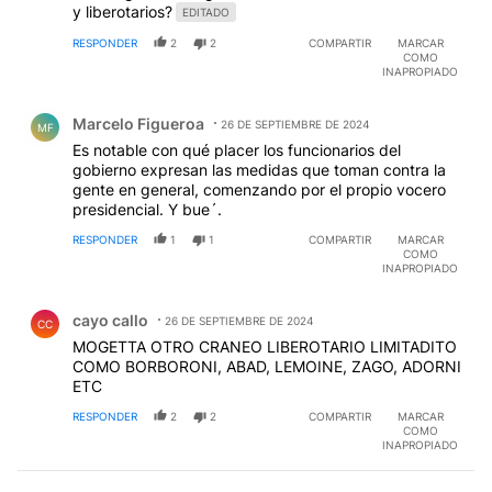
y liberotarios?
EDITADO
RESPONDER
2
2
COMPARTIR
MARCAR
COMO
INAPROPIADO
Comentario de Marcelo Figueroa.
Marcelo Figueroa
26 DE SEPTIEMBRE DE 2024
MF
Es notable con qué placer los funcionarios del
gobierno expresan las medidas que toman contra la
gente en general, comenzando por el propio vocero
presidencial. Y bue´.
RESPONDER
1
1
COMPARTIR
MARCAR
COMO
INAPROPIADO
Comentario de cayo callo.
cayo callo
26 DE SEPTIEMBRE DE 2024
CC
MOGETTA OTRO CRANEO LIBEROTARIO LIMITADITO
COMO BORBORONI, ABAD, LEMOINE, ZAGO, ADORNI
ETC
RESPONDER
2
2
COMPARTIR
MARCAR
COMO
INAPROPIADO