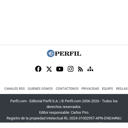
CANALES RSS
QUIENES SOMOS
CONTÁCTENOS
PRIVACIDAD
EQUIPO
REGLAS
Perfil.com - Editorial Perfil S.A.
| © Perfil.com 2006-2026 - Todos los
derechos reservados.
Editor responsable: Carlos Piro.
Registro de la propiedad intelectual RL-2024-31002957-APN-DNDA#MJ
Dirección:
California 2715
,
C1289ABI
,
CABA, Argentina
| Teléfono:
+54 9 11