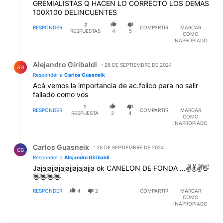
GREMIALISTAS Q HACEN LO CORRECTO LOS DEMAS
100X100 DELINCUENTES
2
RESPONDER
COMPARTIR
MARCAR
RESPUESTAS
4
5
COMO
INAPROPIADO
Respuesta de Alejandro Giribaldi.
Alejandro Giribaldi
26 DE SEPTIEMBRE DE 2024
AG
Responder a
Carlos Guasneik
Acá vemos la importancia de ac.folico para no salir
fallado como vos
1
RESPONDER
COMPARTIR
MARCAR
RESPUESTA
2
4
COMO
INAPROPIADO
Respuesta de Carlos Guasneik.
Carlos Guasneik
26 DE SEPTIEMBRE DE 2024
CG
Responder a
Alejandro Giribaldi
Jajajajjajajajjajajajja ok CANELON DE FONDA ...✌️✌️✌️👋
👋👋👋👋
RESPONDER
4
2
COMPARTIR
MARCAR
COMO
INAPROPIADO