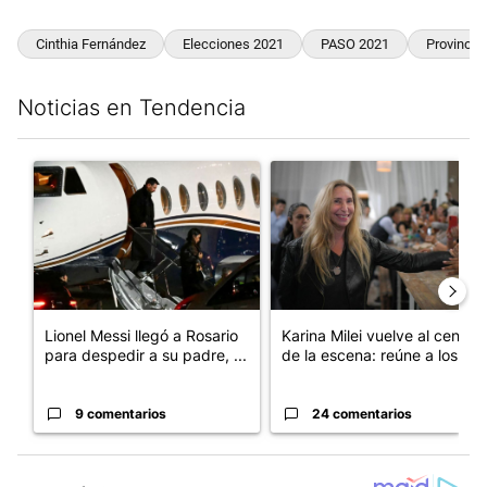
Cinthia Fernández
Elecciones 2021
PASO 2021
Provincia
Noticias en Tendencia
Este listado muestra los artículos con más comentarios en los últim
Un artículo de tendencia con el título "Lionel Messi llegó a Ros
Un artículo de tendencia con e
Lionel Messi llegó a Rosario
Karina Milei vuelve al centro
para despedir a su padre, ...
de la escena: reúne a los...
9 comentarios
24 comentarios