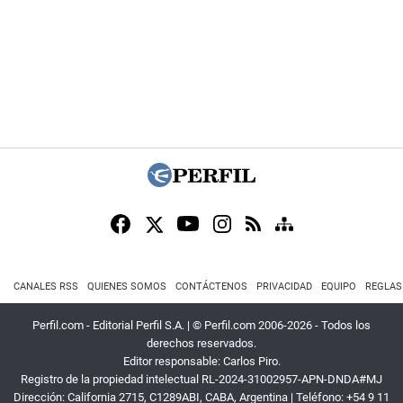
CANALES RSS
QUIENES SOMOS
CONTÁCTENOS
PRIVACIDAD
EQUIPO
REGLAS
Perfil.com - Editorial Perfil S.A.
| © Perfil.com 2006-2026 - Todos los
derechos reservados.
Editor responsable: Carlos Piro.
Registro de la propiedad intelectual RL-2024-31002957-APN-DNDA#MJ
Dirección:
California 2715
,
C1289ABI
,
CABA, Argentina
| Teléfono:
+54 9 11