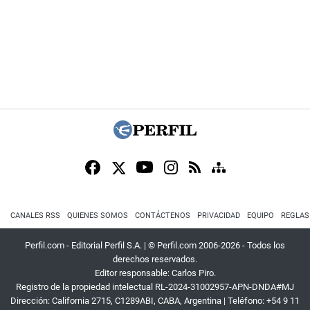
CANALES RSS
QUIENES SOMOS
CONTÁCTENOS
PRIVACIDAD
EQUIPO
REGLAS
Perfil.com - Editorial Perfil S.A.
| © Perfil.com 2006-2026 - Todos los
derechos reservados.
Editor responsable: Carlos Piro.
Registro de la propiedad intelectual RL-2024-31002957-APN-DNDA#MJ
Dirección:
California 2715
,
C1289ABI
,
CABA, Argentina
| Teléfono:
+54 9 11