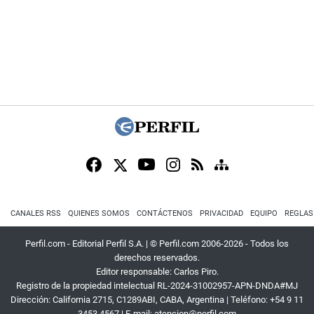
CANALES RSS
QUIENES SOMOS
CONTÁCTENOS
PRIVACIDAD
EQUIPO
REGLAS
Perfil.com - Editorial Perfil S.A.
| © Perfil.com 2006-2026 - Todos los
derechos reservados.
Editor responsable: Carlos Piro.
Registro de la propiedad intelectual RL-2024-31002957-APN-DNDA#MJ
Dirección:
California 2715
,
C1289ABI
,
CABA, Argentina
| Teléfono:
+54 9 11
3453 4567
| E-mail:
atencion@perfil.com