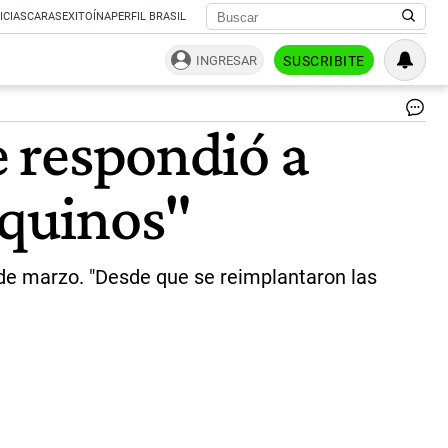
ICIAS
CARAS
EXITOÍNA
PERFIL BRASIL
INGRESAR
SUSCRIBITE
Da
e respondió a
Pel
|
Su
quinos"
CA
de marzo. "Desde que se reimplantaron las