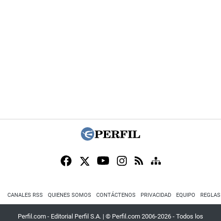
CANALES RSS
QUIENES SOMOS
CONTÁCTENOS
PRIVACIDAD
EQUIPO
REGLAS
Perfil.com - Editorial Perfil S.A.
| © Perfil.com 2006-2026 - Todos los