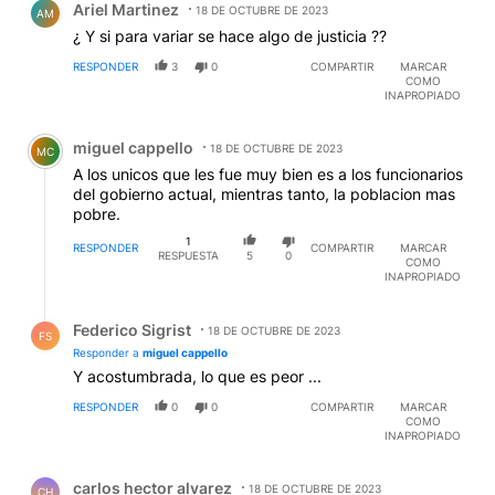
Ariel Martinez
18 DE OCTUBRE DE 2023
AM
¿ Y si para variar se hace algo de justicia ??
RESPONDER
3
0
COMPARTIR
MARCAR
COMO
INAPROPIADO
Comentario de miguel cappello.
miguel cappello
18 DE OCTUBRE DE 2023
MC
A los unicos que les fue muy bien es a los funcionarios
del gobierno actual, mientras tanto, la poblacion mas
pobre.
1
RESPONDER
COMPARTIR
MARCAR
RESPUESTA
5
0
COMO
INAPROPIADO
Respuesta de Federico Sigrist.
Federico Sigrist
18 DE OCTUBRE DE 2023
FS
Responder a
miguel cappello
Y acostumbrada, lo que es peor ...
RESPONDER
0
0
COMPARTIR
MARCAR
COMO
INAPROPIADO
Comentario de carlos hector alvarez.
carlos hector alvarez
18 DE OCTUBRE DE 2023
CH