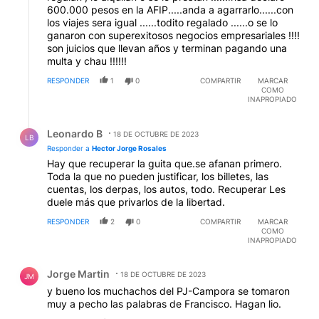
600.000 pesos en la AFIP.....anda a agarrarlo......con
los viajes sera igual ......todito regalado ......o se lo
ganaron con superexitosos negocios empresariales !!!!
son juicios que llevan años y terminan pagando una
multa y chau !!!!!!
RESPONDER
1
0
COMPARTIR
MARCAR
COMO
INAPROPIADO
Respuesta de Leonardo B.
Leonardo B
18 DE OCTUBRE DE 2023
LB
Responder a
Hector Jorge Rosales
Hay que recuperar la guita que.se afanan primero.
Toda la que no pueden justificar, los billetes, las
cuentas, los derpas, los autos, todo. Recuperar Les
duele más que privarlos de la libertad.
RESPONDER
2
0
COMPARTIR
MARCAR
COMO
INAPROPIADO
Comentario de Jorge Martin.
Jorge Martin
18 DE OCTUBRE DE 2023
JM
y bueno los muchachos del PJ-Campora se tomaron
muy a pecho las palabras de Francisco. Hagan lio.