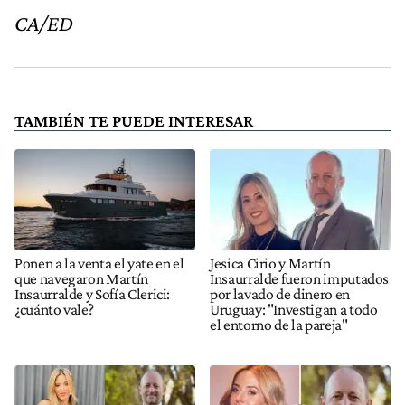
CA/ED
TAMBIÉN TE PUEDE INTERESAR
Ponen a la venta el yate en el
Jesica Cirio y Martín
que navegaron Martín
Insaurralde fueron imputados
Insaurralde y Sofía Clerici:
por lavado de dinero en
¿cuánto vale?
Uruguay: "Investigan a todo
el entorno de la pareja"