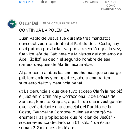
RESPONDER
0
0
COMPARTIR
MARCAR
COMO
INAPROPIADO
Comentario de Oscar Del.
Oscar Del
18 DE OCTUBRE DE 2023
OD
CONTINÚA LA POLÉMICA
Juan Pablo de Jesús fue durante tres mandatos
consecutivos intendente del Partido de la Costa, hoy
es diputado provincial -va por la relección- y a la vez,
fue vice jefe de Gabinete de Ministros del gobierno de
Axel Kicillof, es decir, el segundo hombre de esa
cartera después de Martín Insaurralde.
Al parecer, a ambos los une mucho más que un cargo
público: amigos y compadres, ahora comparten
supuesto delito y denuncia penal.
👉La denuncia a que que tuvo acceso Clarín la recibió
el juez en lo Criminal y Correccional 2 de Lomas de
Zamora, Ernesto Kreplak, a partir de una investigación
que llevó adelante una concejal del Partido de la
Costa, Evangelina Cordone, quien se encargó de
enumerar las propiedades que "el clan de Jesús" -
sostiene- nunca declaró: son 61, sólo 4 de éstas
suman 3,2 millones de dólares.