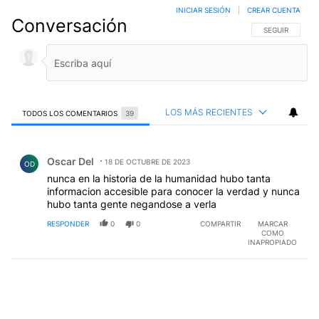
INICIAR SESIÓN
|
CREAR CUENTA
Conversación
SIGA ESTA CO
SEGUIR
LOS MÁS RECIENTES
TODOS LOS COMENTARIOS
39
Todos los comentarios
Comentario de Oscar Del.
Oscar Del
18 DE OCTUBRE DE 2023
OD
nunca en la historia de la humanidad hubo tanta
informacion accesible para conocer la verdad y nunca
hubo tanta gente negandose a verla
RESPONDER
0
0
COMPARTIR
MARCAR
COMO
INAPROPIADO