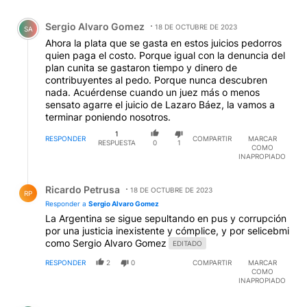
Comentario de Sergio Alvaro Gomez.
Sergio Alvaro Gomez
18 DE OCTUBRE DE 2023
SA
Ahora la plata que se gasta en estos juicios pedorros
quien paga el costo. Porque igual con la denuncia del
plan cunita se gastaron tiempo y dinero de
contribuyentes al pedo. Porque nunca descubren
nada. Acuérdense cuando un juez más o menos
sensato agarre el juicio de Lazaro Báez, la vamos a
terminar poniendo nosotros.
1
RESPONDER
COMPARTIR
MARCAR
RESPUESTA
0
1
COMO
INAPROPIADO
Respuesta de Ricardo Petrusa.
Ricardo Petrusa
18 DE OCTUBRE DE 2023
RP
Responder a
Sergio Alvaro Gomez
La Argentina se sigue sepultando en pus y corrupción
por una justicia inexistente y cómplice, y por selicebmi
como Sergio Alvaro Gomez
EDITADO
RESPONDER
2
0
COMPARTIR
MARCAR
COMO
INAPROPIADO
Comentario de Ariel Martinez.