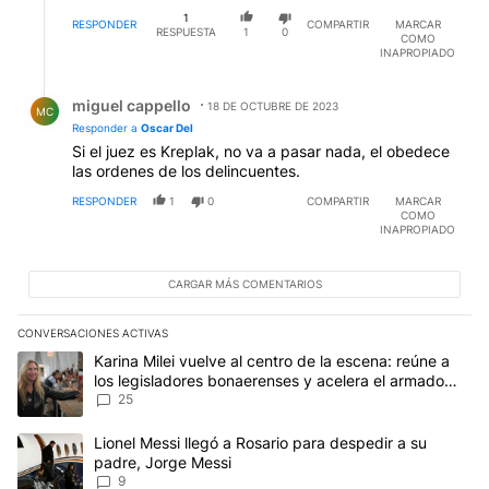
1
RESPONDER
COMPARTIR
MARCAR
RESPUESTA
1
0
COMO
INAPROPIADO
Respuesta de miguel cappello.
miguel cappello
18 DE OCTUBRE DE 2023
MC
Responder a
Oscar Del
Si el juez es Kreplak, no va a pasar nada, el obedece
las ordenes de los delincuentes.
RESPONDER
1
0
COMPARTIR
MARCAR
COMO
INAPROPIADO
CARGAR MÁS COMENTARIOS
CONVERSACIONES ACTIVAS
Este listado muestra los artículos con más comentarios en los últim
Un artículo de tendencia con el título "Karina Milei vuelve al cen
Karina Milei vuelve al centro de la escena: reúne a
los legisladores bonaerenses y acelera el armado
para 2027
25
Un artículo de tendencia con el título "Lionel Messi llegó a Rosar
Lionel Messi llegó a Rosario para despedir a su
padre, Jorge Messi
9