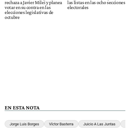
rechaza a Javier Milei y planea
las listas en las ocho secciones
votar en su contra en las
electorales
elecciones legislativas de
octubre
EN ESTA NOTA
Jorge Luis Borges
Víctor Basterra
Juicio A Las Juntas
Ra