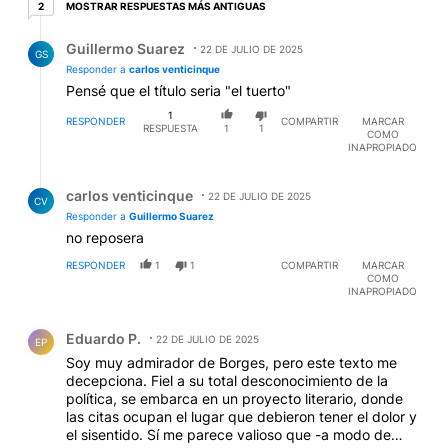
2 respuestas más antiguas
MOSTRAR RESPUESTAS MÁS ANTIGUAS
2
Respuesta de Guillermo Suarez.
Guillermo Suarez
22 DE JULIO DE 2025
GS
Responder a
carlos venticinque
Pensé que el título seria "el tuerto"
1
RESPONDER
COMPARTIR
MARCAR
RESPUESTA
1
1
COMO
INAPROPIADO
Respuesta de carlos venticinque.
carlos venticinque
22 DE JULIO DE 2025
CV
Responder a
Guillermo Suarez
no reposera
RESPONDER
1
1
COMPARTIR
MARCAR
COMO
INAPROPIADO
Comentario de Eduardo P..
Eduardo P.
22 DE JULIO DE 2025
EP
Soy muy admirador de Borges, pero este texto me
decepciona. Fiel a su total desconocimiento de la
política, se embarca en un proyecto literario, donde
las citas ocupan el lugar que debieron tener el dolor y
el sisentido. Sí me parece valioso que -a modo de