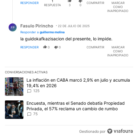
1
RESPONDER
COMPARTIR
MARCAR
RESPUESTA
3
0
COMO
INAPROPIADO
Respuesta de Fasulo Pirincho.
Fasulo Pirincho
22 DE JULIO DE 2025
FP
Responder a
guillermo molina
la guidokafkazisacion del presente, lo impide.
RESPONDER
0
0
COMPARTIR
MARCAR
COMO
INAPROPIADO
CONVERSACIONES ACTIVAS
Este listado muestra los artículos con más comentarios en los últim
Un artículo de tendencia con el título "La inflación en CABA marc
La inflación en CABA marcó 2,9% en julio y acumula
19,4% en 2026
125
Un artículo de tendencia con el título "Encuesta, mientras el Se
Encuesta, mientras el Senado debatía Propiedad
Privada, el 57% reclama un cambio de rumbo
75
Gestionado por