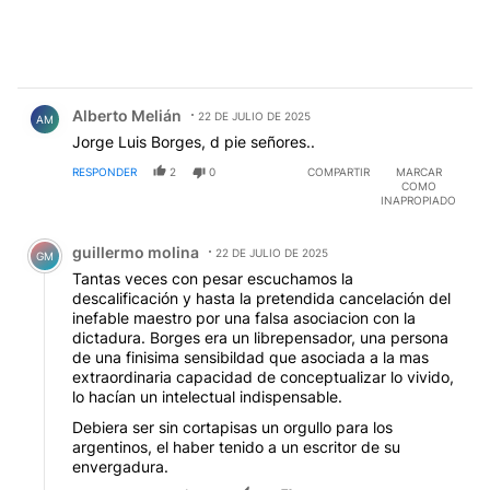
Comentario de Alberto Melián.
Alberto Melián
22 DE JULIO DE 2025
AM
Jorge Luis Borges, d pie señores..
RESPONDER
2
0
COMPARTIR
MARCAR
COMO
INAPROPIADO
Comentario de guillermo molina.
guillermo molina
22 DE JULIO DE 2025
GM
Tantas veces con pesar escuchamos la
descalificación y hasta la pretendida cancelación del
inefable maestro por una falsa asociacion con la
dictadura. Borges era un librepensador, una persona
de una finisima sensibildad que asociada a la mas
extraordinaria capacidad de conceptualizar lo vivido,
lo hacían un intelectual indispensable.
Debiera ser sin cortapisas un orgullo para los
argentinos, el haber tenido a un escritor de su
envergadura.