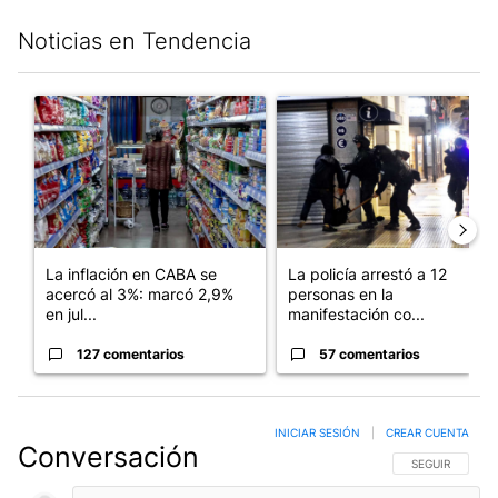
Noticias en Tendencia
Este listado muestra los artículos con más comentarios en los últim
Un artículo de tendencia con el título "La inflación en CABA se
Un artículo de tendencia con e
La inflación en CABA se
La policía arrestó a 12
acercó al 3%: marcó 2,9%
personas en la
en jul...
manifestación co...
127 comentarios
57 comentarios
INICIAR SESIÓN
|
CREAR CUENTA
Conversación
SIGA ESTA CO
SEGUIR