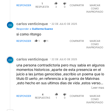
1
RESPONDER
COMPARTIR
MARCAR
RESPUESTA
3
0
COMO
INAPROPIADO
Respuesta de carlos venticinque.
carlos venticinque
22 DE JULIO DE 2025
CV
Responder a
Guillermo Suarez
si como ritongo
RESPONDER
1
1
COMPARTIR
MARCAR
COMO
INAPROPIADO
Comentario de carlos venticinque.
carlos venticinque
22 DE JULIO DE 2025
CV
una persona contradictoria pero muy sabia en algunos
momentos historicos ,aparte de esta presencia en el
juicio a las juntas genocidas ,escribio un poema que lo
titulo El uerto ,en referencia a la guerra de Malvinas
,esto hecho en sus ultimos dias de vida ,estos versos
lo toco y canto Eduardo Falu,describe la mentira de
Leer mas
los poderosos que llevan a la guerra a los pobres y
4
analfabetos.
RESPONDER
COMPARTIR
MARCAR
RESPUESTAS
1
0
COMO
INAPROPIADO