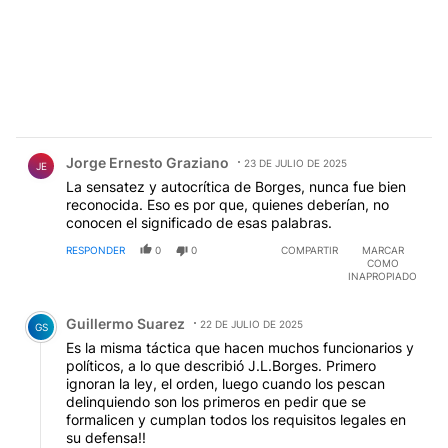
Comentario de Jorge Ernesto Graziano.
Jorge Ernesto Graziano
23 DE JULIO DE 2025
JE
La sensatez y autocrítica de Borges, nunca fue bien
reconocida. Eso es por que, quienes deberían, no
conocen el significado de esas palabras.
RESPONDER
0
0
COMPARTIR
MARCAR
COMO
INAPROPIADO
Comentario de Guillermo Suarez.
Guillermo Suarez
22 DE JULIO DE 2025
GS
Es la misma táctica que hacen muchos funcionarios y
políticos, a lo que describió J.L.Borges. Primero
ignoran la ley, el orden, luego cuando los pescan
delinquiendo son los primeros en pedir que se
formalicen y cumplan todos los requisitos legales en
su defensa!!