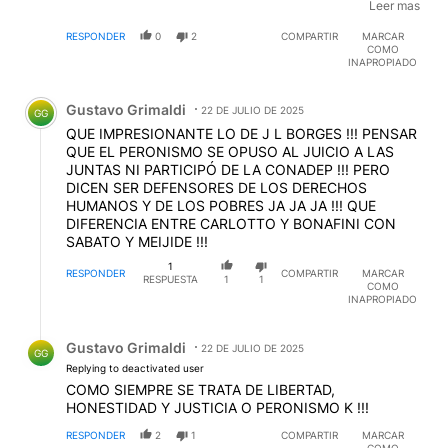
mea culpa- hubiera firmado el texto de las Madres de
Leer mas
Plaza de Mayo. Eran los tiempos en que el dolor, la
RESPONDER
0
2
COMPARTIR
MARCAR
dignidad y la rebeldía todavía no habían llegado a
COMO
tener un precio.-
INAPROPIADO
Comentario de Gustavo Grimaldi.
Gustavo Grimaldi
22 DE JULIO DE 2025
GG
QUE IMPRESIONANTE LO DE J L BORGES !!! PENSAR
QUE EL PERONISMO SE OPUSO AL JUICIO A LAS
JUNTAS NI PARTICIPÓ DE LA CONADEP !!! PERO
DICEN SER DEFENSORES DE LOS DERECHOS
HUMANOS Y DE LOS POBRES JA JA JA !!! QUE
DIFERENCIA ENTRE CARLOTTO Y BONAFINI CON
SABATO Y MEIJIDE !!!
1
RESPONDER
COMPARTIR
MARCAR
RESPUESTA
1
1
COMO
INAPROPIADO
Respuesta de Gustavo Grimaldi.
Gustavo Grimaldi
22 DE JULIO DE 2025
GG
Replying to deactivated user
COMO SIEMPRE SE TRATA DE LIBERTAD,
HONESTIDAD Y JUSTICIA O PERONISMO K !!!
RESPONDER
2
1
COMPARTIR
MARCAR
COMO