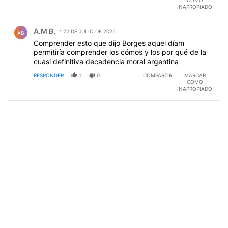
INAPROPIADO
Comentario de A.M B..
A.M B.
22 DE JULIO DE 2025
AB
Comprender esto que dijo Borges aquel díam
permitiría comprender los cómos y los por qué de la
cuasi definitiva decadencia moral argentina
RESPONDER
1
0
COMPARTIR
MARCAR
COMO
INAPROPIADO