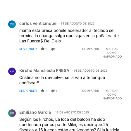
Comentario de carlos venticinque.
carlos venticinque
14 DE AGOSTO DE 2025
CV
mama esta presa ponele acelerador al teclado se
termina la changa salgo que sigas en la pañalera de
Las Fuerza$ Del Cielo
RESPONDER
1
0
COMPARTIR
MARCAR
COMO
INAPROPIADO
Comentario de Kircho Mamá esta PRESA.
Kircho Mamá esta PRESA
14 DE AGOSTO DE 2025
KM
Cristina no la devuelve, se la van a tener que
confiscar‼
RESPONDER
1
1
COMPARTIR
MARCAR
COMO
INAPROPIADO
Comentario de Emiliano Garcia.
Emiliano Garcia
13 DE AGOSTO DE 2025
EG
Según los kirchos, La loca del balcón ha sido
condenada por culpa de Milei, es decir que 25
fiscales y 16 jueces están equivocados? Si la justicia