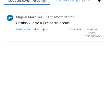
LOS MÁS RECIENTES
TODOS LOS COMENTARIOS
21
Todos los comentarios
Comentario de Miguel Martinez.
Miguel Martinez
14 DE AGOSTO DE 2025
MM
Cristina vuelve a Ezeiza sin escala
RESPONDER
0
0
COMPARTIR
MARCAR
COMO
INAPROPIADO