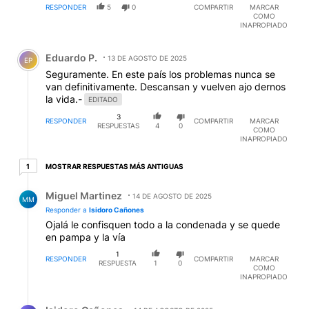
RESPONDER
5
0
COMPARTIR
MARCAR
COMO
INAPROPIADO
Comentario de Eduardo P..
Eduardo P.
13 DE AGOSTO DE 2025
EP
Seguramente. En este país los problemas nunca se
van definitivamente. Descansan y vuelven ajo dernos
la vida.-
EDITADO
3
RESPONDER
COMPARTIR
MARCAR
RESPUESTAS
4
0
COMO
INAPROPIADO
1 respuesta más antiguas
MOSTRAR RESPUESTAS MÁS ANTIGUAS
1
Respuesta de Miguel Martinez.
Miguel Martinez
14 DE AGOSTO DE 2025
MM
Responder a
Isidoro Cañones
Ojalá le confisquen todo a la condenada y se quede
en pampa y la vía
1
RESPONDER
COMPARTIR
MARCAR
RESPUESTA
1
0
COMO
INAPROPIADO
Respuesta de Isidoro Cañones.