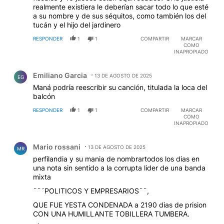
realmente existiera le deberían sacar todo lo que esté
a su nombre y de sus séquitos, como también los del
tucán y el hijo del jardinero
RESPONDER
1
1
COMPARTIR
MARCAR
COMO
INAPROPIADO
Comentario de Emiliano Garcia.
Emiliano Garcia
13 DE AGOSTO DE 2025
EG
Maná podría reescribir su canción, titulada la loca del
balcón
RESPONDER
1
1
COMPARTIR
MARCAR
COMO
INAPROPIADO
Comentario de Mario rossani.
Mario rossani
13 DE AGOSTO DE 2025
MR
perfilandia y su mania de nombrartodos los dias en
una nota sin sentido a la corrupta lider de una banda
mixta
¨¨´POLITICOS Y EMPRESARIOS¨¨,
QUE FUE YESTA CONDENADA a 2190 dias de prision
CON UNA HUMILLANTE TOBILLERA TUMBERA.