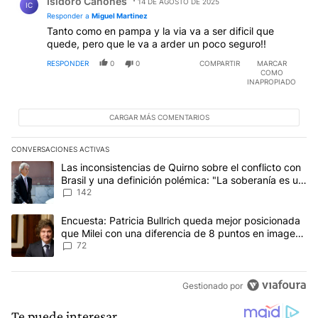
Isidoro Cañones
14 DE AGOSTO DE 2025
IC
Responder a
Miguel Martinez
Tanto como en pampa y la via va a ser dificil que
quede, pero que le va a arder un poco seguro!!
RESPONDER
0
0
COMPARTIR
MARCAR
COMO
INAPROPIADO
CARGAR MÁS COMENTARIOS
CONVERSACIONES ACTIVAS
Este listado muestra los artículos con más comentarios en los últim
Un artículo de tendencia con el título "Las inconsistencias de Qui
Las inconsistencias de Quirno sobre el conflicto con
Brasil y una definición polémica: "La soberanía es un
concepto antiguo"
142
Un artículo de tendencia con el título "Encuesta: Patricia Bullri
Encuesta: Patricia Bullrich queda mejor posicionada
que Milei con una diferencia de 8 puntos en imagen
negativa
72
Gestionado por