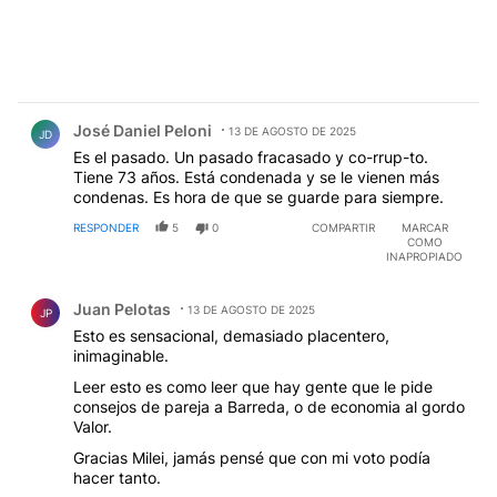
Comentario de José Daniel Peloni.
José Daniel Peloni
13 DE AGOSTO DE 2025
JD
Es el pasado. Un pasado fracasado y co-rrup-to.
Tiene 73 años. Está condenada y se le vienen más
condenas. Es hora de que se guarde para siempre.
RESPONDER
5
0
COMPARTIR
MARCAR
COMO
INAPROPIADO
Comentario de Juan Pelotas.
Juan Pelotas
13 DE AGOSTO DE 2025
JP
Esto es sensacional, demasiado placentero,
inimaginable.
Leer esto es como leer que hay gente que le pide
consejos de pareja a Barreda, o de economia al gordo
Valor.
Gracias Milei, jamás pensé que con mi voto podía
hacer tanto.