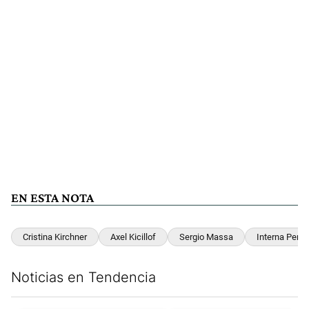
EN ESTA NOTA
Cristina Kirchner
Axel Kicillof
Sergio Massa
Interna Peron
Noticias en Tendencia
Este listado muestra los artículos con más comentarios en los últim