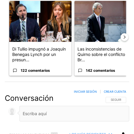
Un artículo de tendencia con el título "Di Tullio impugnó a Joa
Un artículo de tendencia con e
Di Tullio impugnó a Joaquín
Las inconsistencias de
Benegas Lynch por un
Quirno sobre el conflicto con
presun...
Br...
122 comentarios
142 comentarios
INICIAR SESIÓN
|
CREAR CUENTA
Conversación
SIGA ESTA CO
SEGUIR