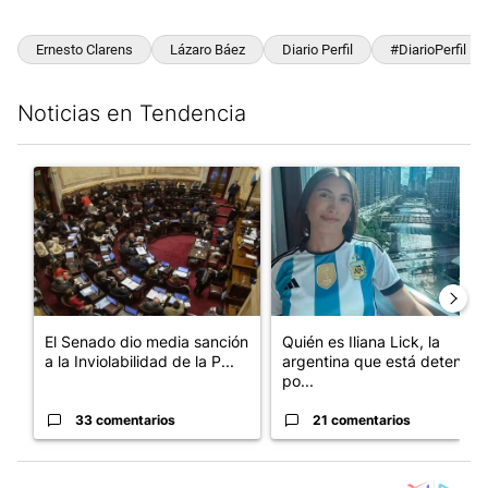
Ernesto Clarens
Lázaro Báez
Diario Perfil
#DiarioPerfil
Noticias en Tendencia
Este listado muestra los artículos con más comentarios en los últim
Un artículo de tendencia con el título "El Senado dio media san
Un artículo de tendencia con e
El Senado dio media sanción
Quién es Iliana Lick, la
a la Inviolabilidad de la P...
argentina que está detenida
po...
33 comentarios
21 comentarios