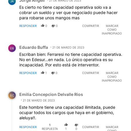
Jorge Angeli
21 DE MARZO DE 2023
JA
Es cierto no tiene capacidad operativa solo va a
cobrar un sueldo y ver que negociado puede hacer
para robarse unos mangos mas
RESPONDER
0
0
COMPARTIR
MARCAR
COMO
INAPROPIADO
Comentario de Eduardo Buffa.
Eduardo Buffa
21 DE MARZO DE 2023
EB
Escriban bien: Ferraresi no tiene capacidad operativa.
No en Edesur...en nada. Lo único operativa es su
incapacidad. Por esto está de interventor.
RESPONDER
1
0
COMPARTIR
MARCAR
COMO
INAPROPIADO
Comentario de Emilia Concepcion Delvalle Rios.
Emilia Concepcion Delvalle Rios
EC
21 DE MARZO DE 2023
Este hombre tiene una capacidad ilimitada, puede
ocupar todos los cargos que haya en el gobierno,
aleluya!!.
1
RESPONDER
COMPARTIR
MARCAR
RESPUESTA
1
0
COMO