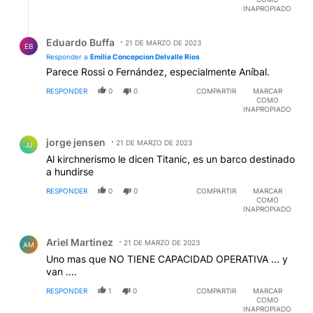
INAPROPIADO
Respuesta de Eduardo Buffa.
Eduardo Buffa
21 DE MARZO DE 2023
EB
Responder a
Emilia Concepcion Delvalle Rios
Parece Rossi o Fernández, especialmente Aníbal.
RESPONDER
0
0
COMPARTIR
MARCAR
COMO
INAPROPIADO
Comentario de jorge jensen.
jorge jensen
21 DE MARZO DE 2023
JJ
Al kirchnerismo le dicen Titanic, es un barco destinado
a hundirse
RESPONDER
0
0
COMPARTIR
MARCAR
COMO
INAPROPIADO
Comentario de Ariel Martinez.
Ariel Martinez
21 DE MARZO DE 2023
AM
Uno mas que NO TIENE CAPACIDAD OPERATIVA ... y
van ....
RESPONDER
1
0
COMPARTIR
MARCAR
COMO
INAPROPIADO