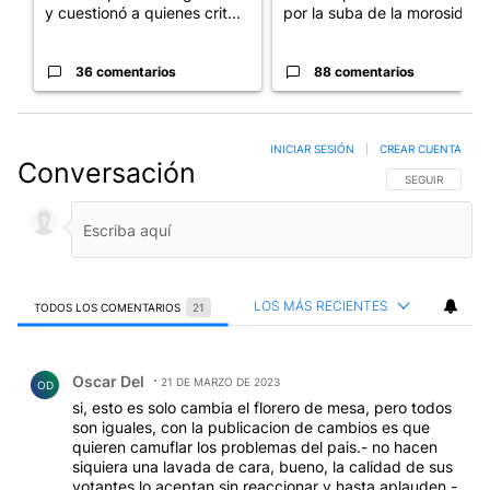
y cuestionó a quienes crit...
por la suba de la morosida...
36 comentarios
88 comentarios
INICIAR SESIÓN
|
CREAR CUENTA
Conversación
SIGA ESTA CO
SEGUIR
LOS MÁS RECIENTES
TODOS LOS COMENTARIOS
21
Todos los comentarios
Comentario de Oscar Del.
Oscar Del
21 DE MARZO DE 2023
OD
si, esto es solo cambia el florero de mesa, pero todos
son iguales, con la publicacion de cambios es que
quieren camuflar los problemas del pais.- no hacen
siquiera una lavada de cara, bueno, la calidad de sus
votantes lo aceptan sin reaccionar y hasta aplauden.-