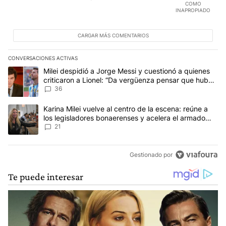
COMO
INAPROPIADO
CARGAR MÁS COMENTARIOS
CONVERSACIONES ACTIVAS
Este listado muestra los artículos con más comentarios en los últim
Un artículo de tendencia con el título "Milei despidió a Jorge Mes
Milei despidió a Jorge Messi y cuestionó a quienes
criticaron a Lionel: “Da vergüenza pensar que hubo
anti-Messi”
36
Un artículo de tendencia con el título "Karina Milei vuelve al cen
Karina Milei vuelve al centro de la escena: reúne a
los legisladores bonaerenses y acelera el armado
para 2027
21
Gestionado por