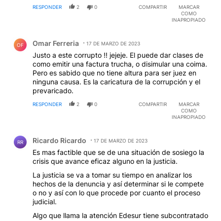
RESPONDER
2
0
COMPARTIR
MARCAR
COMO
INAPROPIADO
Comentario de Omar Ferreria.
Omar Ferreria
17 DE MARZO DE 2023
OF
Justo a este corrupto !! jejeje. El puede dar clases de
como emitir una factura trucha, o disimular una coima.
Pero es sabido que no tiene altura para ser juez en
ninguna causa. Es la caricatura de la corrupción y el
prevaricado.
RESPONDER
2
0
COMPARTIR
MARCAR
COMO
INAPROPIADO
Comentario de Ricardo Ricardo.
Ricardo Ricardo
17 DE MARZO DE 2023
RR
Es mas factible que se de una situación de sosiego la
crisis que avance eficaz alguno en la justicia.
La justicia se va a tomar su tiempo en analizar los
hechos de la denuncia y así determinar si le compete
o no y así con lo que procede por cuanto el proceso
judicial.
Algo que llama la atención Edesur tiene subcontratado