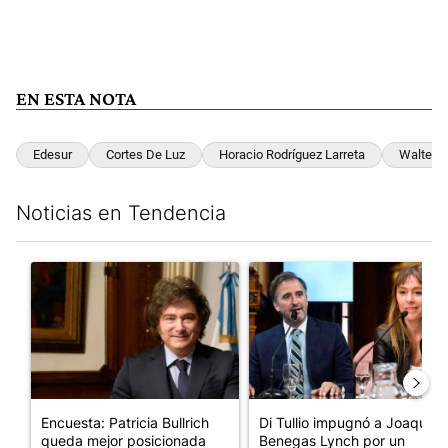
EN ESTA NOTA
Edesur
Cortes De Luz
Horacio Rodríguez Larreta
Walter M
Noticias en Tendencia
Este listado muestra los artículos con más comentarios en los últim
Un artículo de tendencia con el título "Encuesta: Patricia Bull
Un artículo de tendencia con e
Encuesta: Patricia Bullrich
Di Tullio impugnó a Joaquín
queda mejor posicionada
Benegas Lynch por un