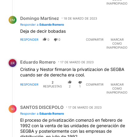
INAPROPIADO
Respuesta de Domingo Martinez.
Domingo Martinez
18 DE MARZO DE 2023
DM
Responder a
Eduardo Romero
Deja de decir bobadas
RESPONDER
0
0
COMPARTIR
MARCAR
COMO
INAPROPIADO
Comentario de Eduardo Romero.
Eduardo Romero
17 DE MARZO DE 2023
ER
Cristina y Nestor firmaron la privatizacion de SEGBA
cuando ser de derecha era cool.
2
RESPONDER
COMPARTIR
MARCAR
RESPUESTAS
2
1
COMO
INAPROPIADO
Respuesta de SANTOS DISCEPOLO.
SANTOS DISCEPOLO
17 DE MARZO DE 2023
SD
Responder a
Eduardo Romero
El proceso de privatización comenzó en febrero de
1992 con la venta de las unidades de generación de
SEGBA y posteriormente con las empresas de
distribución, en julio de 1992.