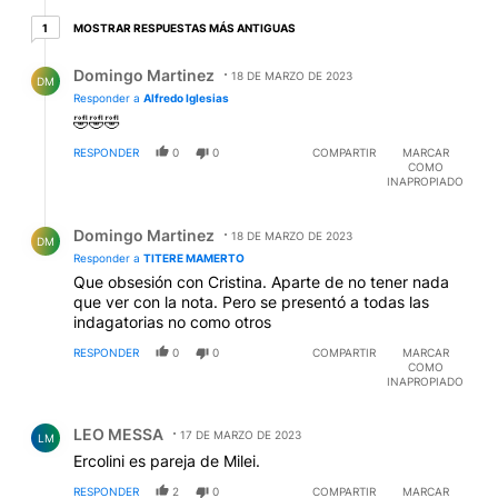
1 respuesta más antiguas
MOSTRAR RESPUESTAS MÁS ANTIGUAS
1
Respuesta de Domingo Martinez.
Domingo Martinez
18 DE MARZO DE 2023
DM
Responder a
Alfredo Iglesias
🤣🤣🤣
RESPONDER
0
0
COMPARTIR
MARCAR
COMO
INAPROPIADO
Respuesta de Domingo Martinez.
Domingo Martinez
18 DE MARZO DE 2023
DM
Responder a
TITERE MAMERTO
Que obsesión con Cristina. Aparte de no tener nada
que ver con la nota. Pero se presentó a todas las
indagatorias no como otros
RESPONDER
0
0
COMPARTIR
MARCAR
COMO
INAPROPIADO
Comentario de LEO MESSA.
LEO MESSA
17 DE MARZO DE 2023
LM
Ercolini es pareja de Milei.
RESPONDER
2
0
COMPARTIR
MARCAR