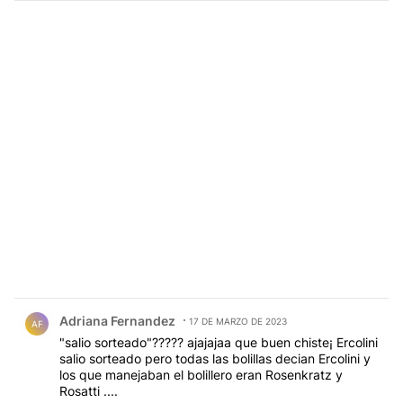
Comentario de Adriana Fernandez.
Adriana Fernandez
17 DE MARZO DE 2023
AF
"salio sorteado"????? ajajajaa que buen chiste¡ Ercolini
salio sorteado pero todas las bolillas decian Ercolini y
los que manejaban el bolillero eran Rosenkratz y
Rosatti ....