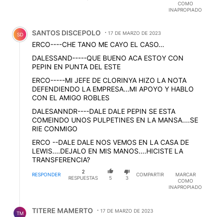
COMO
INAPROPIADO
Comentario de SANTOS DISCEPOLO.
SANTOS DISCEPOLO
17 DE MARZO DE 2023
SD
ERCO----CHE TANO ME CAYO EL CASO...
DALESSAND-----QUE BUENO ACA ESTOY CON
PEPIN EN PUNTA DEL ESTE
ERCO-----MI JEFE DE CLORINYA HIZO LA NOTA
DEFENDIENDO LA EMPRESA...MI APOYO Y HABLO
CON EL AMIGO ROBLES
DALESANNDR----DALE DALE PEPIN SE ESTA
COMEINDO UNOS PULPETINES EN LA MANSA....SE
RIE CONMIGO
ERCO --DALE DALE NOS VEMOS EN LA CASA DE
LEWIS....DEJALO EN MIS MANOS....HICISTE LA
TRANSFERENCIA?
2
RESPONDER
COMPARTIR
MARCAR
RESPUESTAS
5
3
COMO
INAPROPIADO
Respuesta de TITERE MAMERTO.
TITERE MAMERTO
17 DE MARZO DE 2023
TM