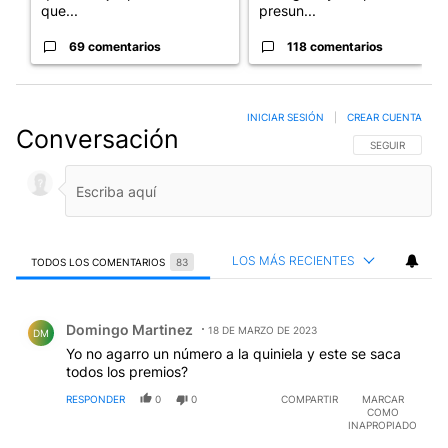
que...
presun...
69 comentarios
118 comentarios
INICIAR SESIÓN
|
CREAR CUENTA
Conversación
SIGA ESTA CO
SEGUIR
LOS MÁS RECIENTES
TODOS LOS COMENTARIOS
83
Todos los comentarios
Comentario de Domingo Martinez.
Domingo Martinez
18 DE MARZO DE 2023
DM
Yo no agarro un número a la quiniela y este se saca
todos los premios?
RESPONDER
0
0
COMPARTIR
MARCAR
COMO
INAPROPIADO