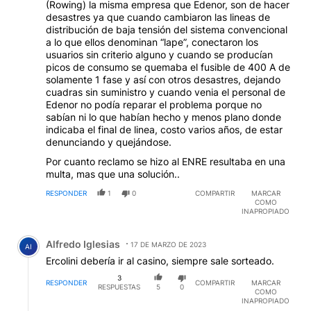
(Rowing) la misma empresa que Edenor, son de hacer
desastres ya que cuando cambiaron las lineas de
distribución de baja tensión del sistema convencional
a lo que ellos denominan “lape”, conectaron los
usuarios sin criterio alguno y cuando se producían
picos de consumo se quemaba el fusible de 400 A de
solamente 1 fase y así con otros desastres, dejando
cuadras sin suministro y cuando venia el personal de
Edenor no podía reparar el problema porque no
sabían ni lo que habían hecho y menos plano donde
indicaba el final de linea, costo varios años, de estar
denunciando y quejándose.
Por cuanto reclamo se hizo al ENRE resultaba en una
multa, mas que una solución..
RESPONDER
1
0
COMPARTIR
MARCAR
COMO
INAPROPIADO
Comentario de Alfredo Iglesias.
Alfredo Iglesias
17 DE MARZO DE 2023
AI
Ercolini debería ir al casino, siempre sale sorteado.
3
RESPONDER
COMPARTIR
MARCAR
RESPUESTAS
5
0
COMO
INAPROPIADO