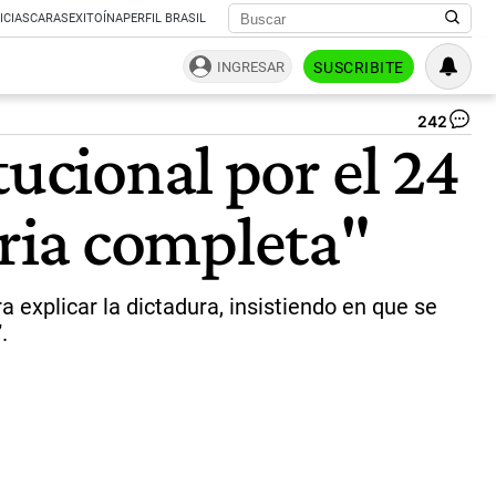
ICIAS
CARAS
EXITOÍNA
PERFIL BRASIL
INGRESAR
SUSCRIBITE
242
El
tucional por el 24
vi
ins
del
ria completa"
Go
po
el
24
de
 explicar la dictadura, insistiendo en que se
ma
.
"M
co
|
Ca
de
vi