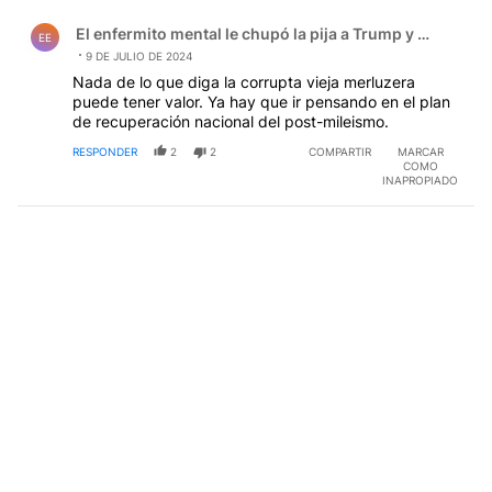
Comentario de El enfermito mental le chupó la pija a Tru
El enfermito mental le chupó la pija a Trump y el zanaho
EE
9 DE JULIO DE 2024
Nada de lo que diga la corrupta vieja merluzera
puede tener valor. Ya hay que ir pensando en el plan
de recuperación nacional del post-mileismo.
RESPONDER
2
2
COMPARTIR
MARCAR
COMO
INAPROPIADO