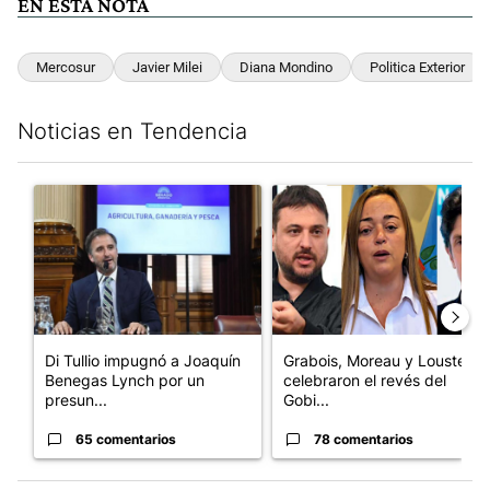
EN ESTA NOTA
Mercosur
Javier Milei
Diana Mondino
Politica Exterior
Noticias en Tendencia
Este listado muestra los artículos con más comentarios en los últim
Un artículo de tendencia con el título "Di Tullio impugnó a Joa
Un artículo de tendencia con e
Di Tullio impugnó a Joaquín
Grabois, Moreau y Lousteau
Benegas Lynch por un
celebraron el revés del
presun...
Gobi...
65 comentarios
78 comentarios