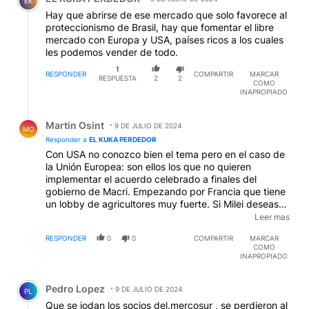
EK
Hay que abrirse de ese mercado que solo favorece al
proteccionismo de Brasil, hay que fomentar el libre
mercado con Europa y USA, países ricos a los cuales
les podemos vender de todo.
1
RESPONDER
COMPARTIR
MARCAR
RESPUESTA
2
2
COMO
INAPROPIADO
Respuesta de Martin Osint.
Martin Osint
9 DE JULIO DE 2024
MO
Responder a
EL KUKA PERDEDOR
Con USA no conozco bien el tema pero en el caso de
la Unión Europea: son ellos los que no quieren
implementar el acuerdo celebrado a finales del
gobierno de Macri. Empezando por Francia que tiene
un lobby de agricultores muy fuerte. Si Milei desease
romper con el Mercosur y unirse como socio extra-
Leer mas
europeo comercial a la UE te aseguro que no lo podría
RESPONDER
0
0
COMPARTIR
MARCAR
hacer pues eso necesitaría de unanimidad de los 27
COMO
países de la UE .
INAPROPIADO
Comentario de Pedro Lopez.
Pedro Lopez
9 DE JULIO DE 2024
PL
Que se jodan los socios del.mercosur , se perdieron al