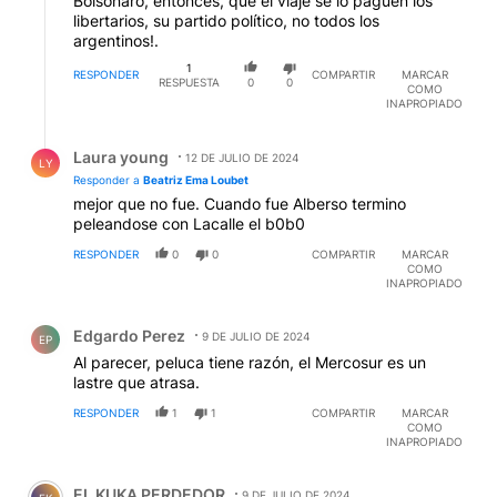
Bolsonaro, entonces, que el viaje se lo paguen los
libertarios, su partido político, no todos los
argentinos!.
1
RESPONDER
COMPARTIR
MARCAR
RESPUESTA
0
0
COMO
INAPROPIADO
Respuesta de Laura young.
Laura young
12 DE JULIO DE 2024
LY
Responder a
Beatriz Ema Loubet
mejor que no fue. Cuando fue Alberso termino
peleandose con Lacalle el b0b0
RESPONDER
0
0
COMPARTIR
MARCAR
COMO
INAPROPIADO
Comentario de Edgardo Perez.
Edgardo Perez
9 DE JULIO DE 2024
EP
Al parecer, peluca tiene razón, el Mercosur es un
lastre que atrasa.
RESPONDER
1
1
COMPARTIR
MARCAR
COMO
INAPROPIADO
Comentario de EL KUKA PERDEDOR.
EL KUKA PERDEDOR
9 DE JULIO DE 2024