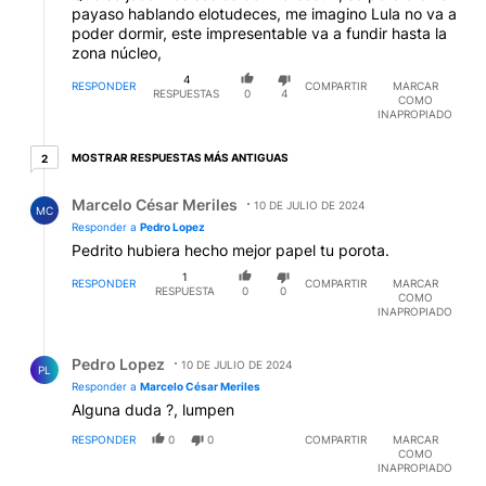
payaso hablando elotudeces, me imagino Lula no va a
poder dormir, este impresentable va a fundir hasta la
zona núcleo,
4
RESPONDER
COMPARTIR
MARCAR
RESPUESTAS
0
4
COMO
INAPROPIADO
2 respuestas más antiguas
MOSTRAR RESPUESTAS MÁS ANTIGUAS
2
Respuesta de Marcelo César Meriles.
Marcelo César Meriles
10 DE JULIO DE 2024
MC
Responder a
Pedro Lopez
Pedrito hubiera hecho mejor papel tu porota.
1
RESPONDER
COMPARTIR
MARCAR
RESPUESTA
0
0
COMO
INAPROPIADO
Respuesta de Pedro Lopez.
Pedro Lopez
10 DE JULIO DE 2024
PL
Responder a
Marcelo César Meriles
Alguna duda ?, lumpen
RESPONDER
0
0
COMPARTIR
MARCAR
COMO
INAPROPIADO