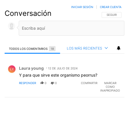
INICIAR SESIÓN
|
CREAR CUENTA
Conversación
SIGA ESTA CO
SEGUIR
LOS MÁS RECIENTES
TODOS LOS COMENTARIOS
18
Todos los comentarios
Comentario de Laura young.
Laura young
12 DE JULIO DE 2024
LY
Y para que sirve este organismo peorrus?
RESPONDER
0
0
COMPARTIR
MARCAR
COMO
INAPROPIADO